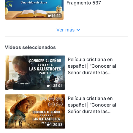
Fragmento 537
16:22
Ver más
Videos seleccionados
Película cristiana en
español | "Conocer al
Señor durante las
catástrofes" (Parte 2) La
Tierra se enfrenta a una
1:35:04
extinción masiva. ¿Cómo
Película cristiana en
podemos sobrevivir?
español | "Conocer al
Señor durante las
catástrofes" (Parte 1) El
desastre del fin es
1:20:53
irreversible, ¿dónde