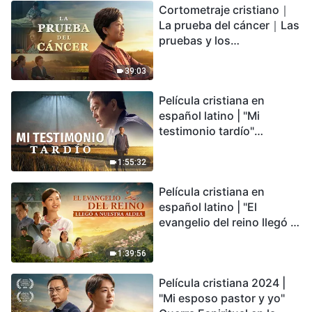
Cortometraje cristiano｜
encontrarás refugio?
La prueba del cáncer｜Las
pruebas y los
refinamientos son
bendiciones de Dios
39:03
Película cristiana en
español latino | "Mi
testimonio tardío"
Testimonio de
arrepentimiento
1:55:32
profundamente
Película cristiana en
conmovedor
español latino | "El
evangelio del reino llegó a
nuestra aldea"
1:39:56
Película cristiana 2024 |
"Mi esposo pastor y yo"