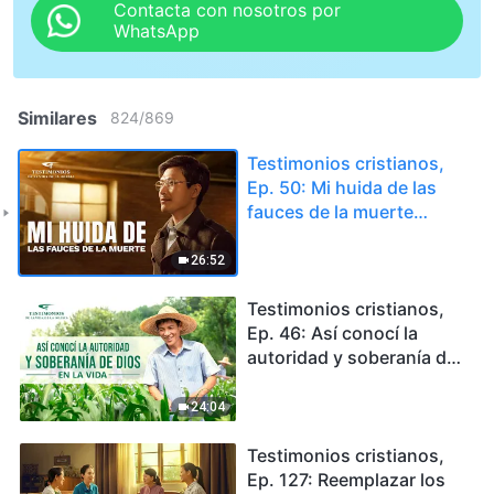
Contacta con nosotros por
WhatsApp
Similares
824
/
869
Testimonios cristianos,
Ep. 50: Mi huida de las
fauces de la muerte
(Español Latino)
26:52
Testimonios cristianos,
Ep. 46: Así conocí la
autoridad y soberanía de
Dios en la vida
24:04
Testimonios cristianos,
Ep. 127: Reemplazar los