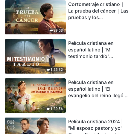
Cortometraje cristiano｜
encontrarás refugio?
La prueba del cáncer｜Las
pruebas y los
refinamientos son
bendiciones de Dios
39:03
Película cristiana en
español latino | "Mi
testimonio tardío"
Testimonio de
arrepentimiento
1:55:32
profundamente
Película cristiana en
conmovedor
español latino | "El
evangelio del reino llegó a
nuestra aldea"
1:39:56
Película cristiana 2024 |
"Mi esposo pastor y yo"