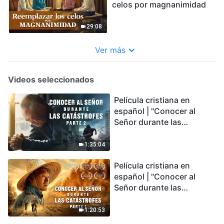
celos por magnanimidad
29:08
Ver más
Videos seleccionados
Película cristiana en
español | "Conocer al
Señor durante las
catástrofes" (Parte 2) La
Tierra se enfrenta a una
1:35:04
extinción masiva. ¿Cómo
Película cristiana en
podemos sobrevivir?
español | "Conocer al
Señor durante las
catástrofes" (Parte 1) El
desastre del fin es
1:20:53
irreversible, ¿dónde