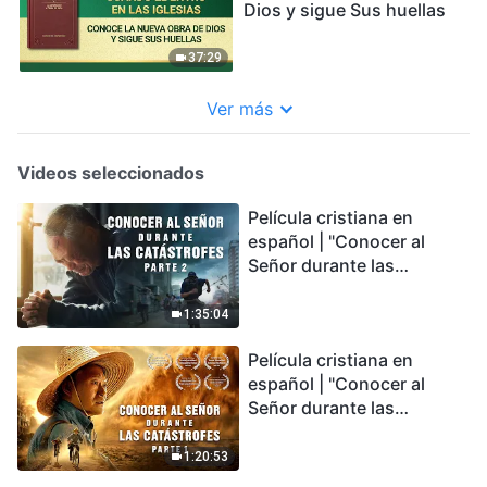
Dios y sigue Sus huellas
37:29
Ver más
Videos seleccionados
Película cristiana en
español | "Conocer al
Señor durante las
catástrofes" (Parte 2) La
Tierra se enfrenta a una
1:35:04
extinción masiva. ¿Cómo
Película cristiana en
podemos sobrevivir?
español | "Conocer al
Señor durante las
catástrofes" (Parte 1) El
desastre del fin es
1:20:53
irreversible, ¿dónde