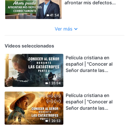
afrontar mis defectos
correctamente
41:54
Ver más
Videos seleccionados
Película cristiana en
español | "Conocer al
Señor durante las
catástrofes" (Parte 2) La
Tierra se enfrenta a una
1:35:04
extinción masiva. ¿Cómo
Película cristiana en
podemos sobrevivir?
español | "Conocer al
Señor durante las
catástrofes" (Parte 1) El
desastre del fin es
1:20:53
irreversible, ¿dónde