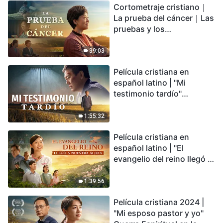
Cortometraje cristiano｜
encontrarás refugio?
La prueba del cáncer｜Las
pruebas y los
refinamientos son
bendiciones de Dios
39:03
Película cristiana en
español latino | "Mi
testimonio tardío"
Testimonio de
arrepentimiento
1:55:32
profundamente
Película cristiana en
conmovedor
español latino | "El
evangelio del reino llegó a
nuestra aldea"
1:39:56
Película cristiana 2024 |
"Mi esposo pastor y yo"