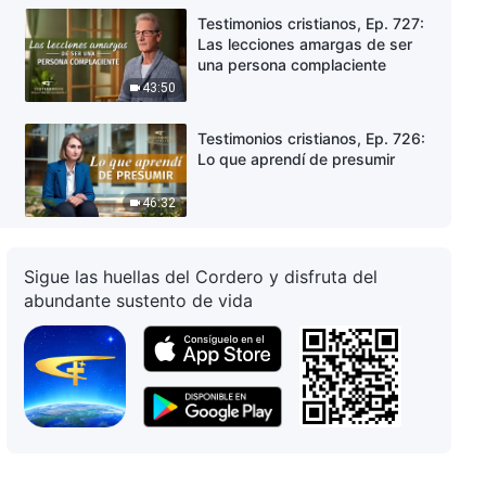
Testimonios cristianos, Ep. 727:
Las lecciones amargas de ser
una persona complaciente
43:50
Testimonios cristianos, Ep. 726:
Lo que aprendí de presumir
46:32
Testimonios cristianos, Ep. 725:
Una reflexión sobre siempre
Sigue las huellas del Cordero y disfruta del
tener celos de los demás
abundante sustento de vida
37:45
Testimonios cristianos, Ep. 724:
Reflexiones después de admitir
la responsabilidad y renunciar
33:45
Testimonios cristianos, Ep. 723: