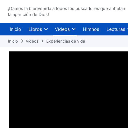
¡Damos la bienvenida a todos los buscadores que anhelan
la aparición de Dios!
Inicio
Libros
Vídeos
Himnos
Lecturas
Inicio
Vídeos
Experiencias de vida