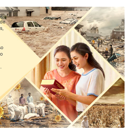
o,
 de
s,
so
jo
.