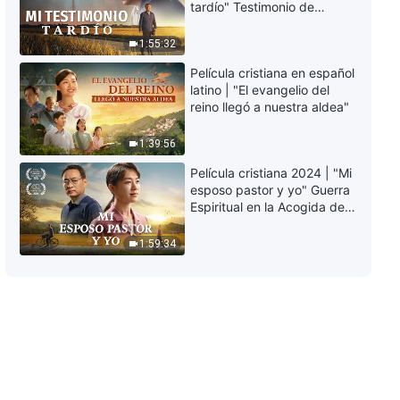
tardío" Testimonio de
tomado
arrepentimiento
42:36
profundamente
1:55:32
conmovedor
Testimonios cristianos, Ep. 718:
Película cristiana en español
Las consecuencias de ser una
latino | "El evangelio del
persona complaciente
reino llegó a nuestra aldea"
38:17
1:39:56
Testimonios cristianos, Ep. 717:
Película cristiana 2024 | "Mi
El dolor que provoca perseguir la
esposo pastor y yo" Guerra
felicidad conyugal
Espiritual en la Acogida del
49:35
Regreso del Señor
1:59:34
Testimonios cristianos, Ep. 716:
Una reflexión sobre exaltarme a
mí misma y alardear
40:44
Testimonios cristianos, Ep. 715:
Quitarme los disfraces es
verdaderamente relajante