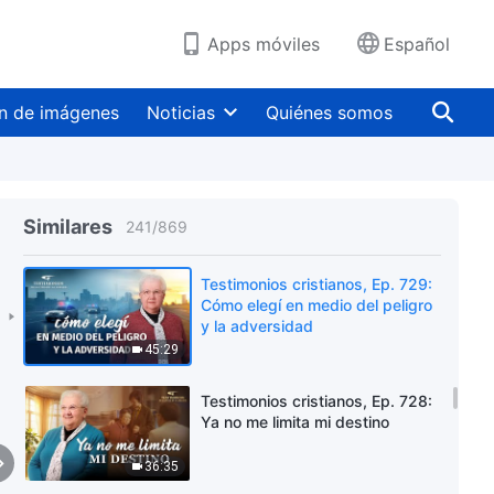
Apps móviles
Español
n de imágenes
Noticias
Quiénes somos
Similares
241
/
869
Testimonios cristianos, Ep. 729:
Cómo elegí en medio del peligro
y la adversidad
45:29
Testimonios cristianos, Ep. 728:
Ya no me limita mi destino
36:35