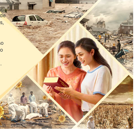
o,
 de
s,
so
jo
.