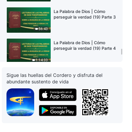
La Palabra de Dios | Cómo
perseguir la verdad (19) Parte 3
56:43
La Palabra de Dios | Cómo
perseguir la verdad (19) Parte 4
1:14:33
La Palabra de Dios | Cómo
Sigue las huellas del Cordero y disfruta del
perseguir la verdad (20) Parte 1
abundante sustento de vida
41:13
La Palabra de Dios | Cómo
perseguir la verdad (20) Parte 2
1:01:34