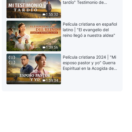
tardío" Testimonio de
perseguir la verdad (21) Parte 3
arrepentimiento
profundamente
1:55:32
52:55
conmovedor
Película cristiana en español
La Palabra de Dios | Cómo
latino | "El evangelio del
perseguir la verdad (21) Parte 4
reino llegó a nuestra aldea"
1:09:40
1:39:56
Película cristiana 2024 | "Mi
esposo pastor y yo" Guerra
Espiritual en la Acogida del
Regreso del Señor
1:59:34