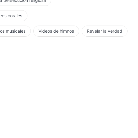
la persecución religiosa
eos corales
os musicales
Videos de himnos
Revelar la verdad