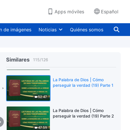
1:05:11
Apps móviles
Español
La Palabra de Dios | Cómo
perseguir la verdad (18) Parte 3
n de imágenes
Noticias
Quiénes somos
1:04:23
La Palabra de Dios | Cómo
perseguir la verdad (18) Parte 4
Similares
115
/
126
56:33
La Palabra de Dios | Cómo
perseguir la verdad (19) Parte 1
52:47
La Palabra de Dios | Cómo
perseguir la verdad (19) Parte 2
47:59