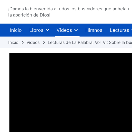
¡Damos la bienvenida a todos los buscadores que anhelan
la aparición de Dios!
Inicio
Libros
Vídeos
Himnos
Lecturas
Inicio
Vídeos
Lecturas de La Palabra, Vol. VI: Sobre la b