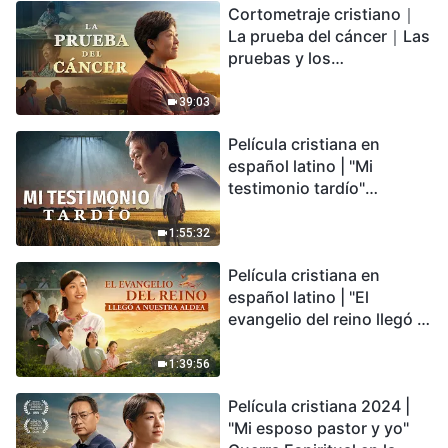
Cortometraje cristiano｜
encontrarás refugio?
La prueba del cáncer｜Las
pruebas y los
refinamientos son
bendiciones de Dios
39:03
Película cristiana en
español latino | "Mi
testimonio tardío"
Testimonio de
arrepentimiento
1:55:32
profundamente
Película cristiana en
conmovedor
español latino | "El
evangelio del reino llegó a
nuestra aldea"
1:39:56
Película cristiana 2024 |
"Mi esposo pastor y yo"