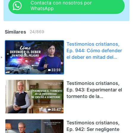
Contacta con nosotros por
WhatsApp
Similares
24
/
869
Testimonios cristianos,
Ep. 944: Cómo defender
el deber en mitad del
peligro
33:59
Testimonios cristianos,
Ep. 943: Experimentar el
tormento de la
enfermedad me enseñó a
someterme
35:47
Testimonios cristianos,
Ep. 942: Ser negligente