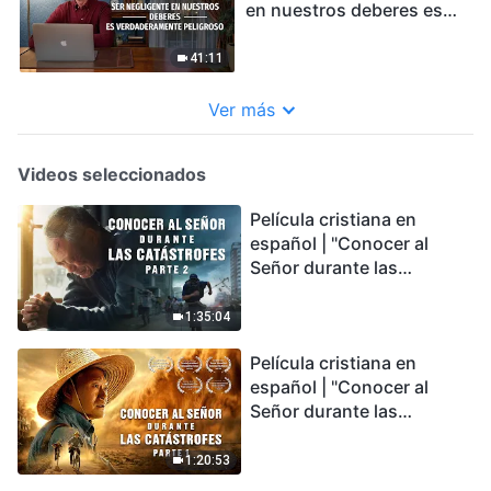
en nuestros deberes es
verdaderamente
peligroso
41:11
Ver más
Videos seleccionados
Película cristiana en
español | "Conocer al
Señor durante las
catástrofes" (Parte 2) La
Tierra se enfrenta a una
1:35:04
extinción masiva. ¿Cómo
Película cristiana en
podemos sobrevivir?
español | "Conocer al
Señor durante las
catástrofes" (Parte 1) El
desastre del fin es
1:20:53
irreversible, ¿dónde