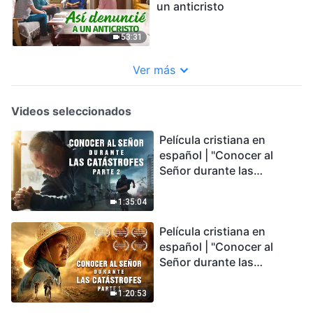
un anticristo
53:31
Ver más
Videos seleccionados
Película cristiana en
español | "Conocer al
Señor durante las
catástrofes" (Parte 2) La
Tierra se enfrenta a una
1:35:04
extinción masiva. ¿Cómo
Película cristiana en
podemos sobrevivir?
español | "Conocer al
Señor durante las
catástrofes" (Parte 1) El
desastre del fin es
1:20:53
irreversible, ¿dónde