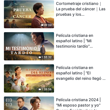
Cortometraje cristiano｜
encontrarás refugio?
La prueba del cáncer｜Las
pruebas y los
refinamientos son
bendiciones de Dios
39:03
Película cristiana en
español latino | "Mi
testimonio tardío"
Testimonio de
arrepentimiento
1:55:32
profundamente
Película cristiana en
conmovedor
español latino | "El
evangelio del reino llegó a
nuestra aldea"
1:39:56
Película cristiana 2024 |
"Mi esposo pastor y yo"