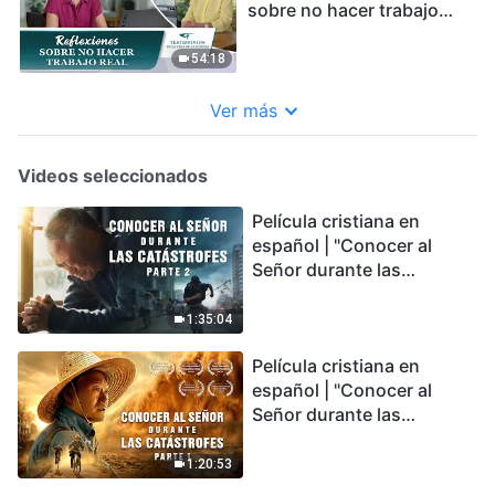
sobre no hacer trabajo
real
54:18
Ver más
Videos seleccionados
Película cristiana en
español | "Conocer al
Señor durante las
catástrofes" (Parte 2) La
Tierra se enfrenta a una
1:35:04
extinción masiva. ¿Cómo
Película cristiana en
podemos sobrevivir?
español | "Conocer al
Señor durante las
catástrofes" (Parte 1) El
desastre del fin es
1:20:53
irreversible, ¿dónde