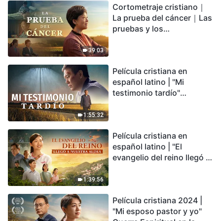
Cortometraje cristiano｜
encontrarás refugio?
La prueba del cáncer｜Las
pruebas y los
refinamientos son
bendiciones de Dios
39:03
Película cristiana en
español latino | "Mi
testimonio tardío"
Testimonio de
arrepentimiento
1:55:32
profundamente
Película cristiana en
conmovedor
español latino | "El
evangelio del reino llegó a
nuestra aldea"
1:39:56
Película cristiana 2024 |
"Mi esposo pastor y yo"