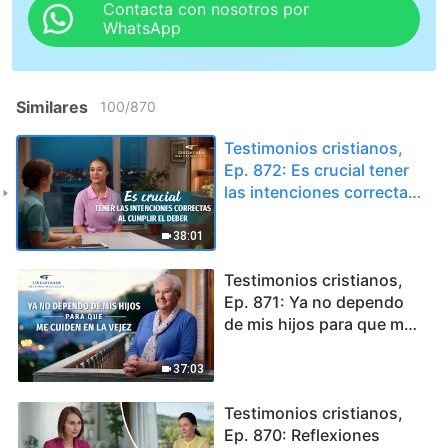
Contacta con nosotros por
WhatsApp
Similares
100
/
870
Testimonios cristianos,
Ep. 872: Es crucial tener
las intenciones correctas
al cumplir el deber
38:01
Testimonios cristianos,
Ep. 871: Ya no dependo
de mis hijos para que me
cuiden en la vejez
37:03
Testimonios cristianos,
Ep. 870: Reflexiones