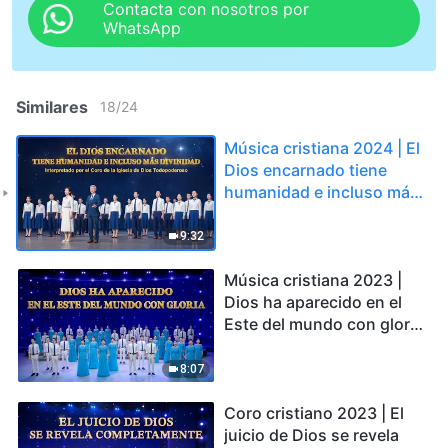
Contacta con nosotros por
WhatsApp
Similares
18
/
24
Música cristiana 2024 | El
Dios encarnado tiene
humanidad e incluso más
divinidad (Himno coral)
9:32
Música cristiana 2023 |
Dios ha aparecido en el
Este del mundo con gloria
(Himno coral)
8:07
Coro cristiano 2023 | El
juicio de Dios se revela