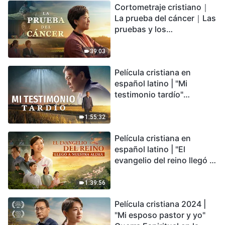
Cortometraje cristiano｜
encontrarás refugio?
La prueba del cáncer｜Las
pruebas y los
refinamientos son
bendiciones de Dios
39:03
Película cristiana en
español latino | "Mi
testimonio tardío"
Testimonio de
arrepentimiento
1:55:32
profundamente
Película cristiana en
conmovedor
español latino | "El
evangelio del reino llegó a
nuestra aldea"
1:39:56
Película cristiana 2024 |
"Mi esposo pastor y yo"