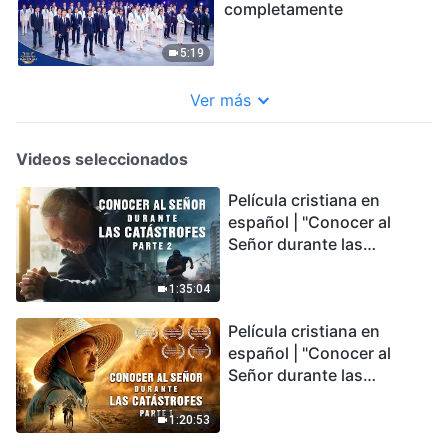
completamente
5:19
Ver más
Videos seleccionados
Película cristiana en
español | "Conocer al
Señor durante las
catástrofes" (Parte 2) La
Tierra se enfrenta a una
1:35:04
extinción masiva. ¿Cómo
Película cristiana en
podemos sobrevivir?
español | "Conocer al
Señor durante las
catástrofes" (Parte 1) El
desastre del fin es
1:20:53
irreversible, ¿dónde