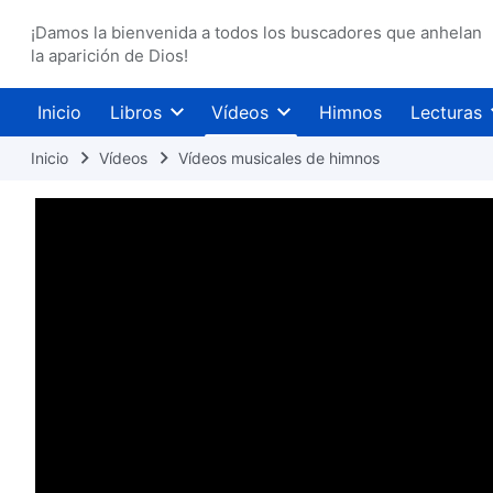
¡Damos la bienvenida a todos los buscadores que anhelan
la aparición de Dios!
Inicio
Libros
Vídeos
Himnos
Lecturas
Inicio
Vídeos
Vídeos musicales de himnos