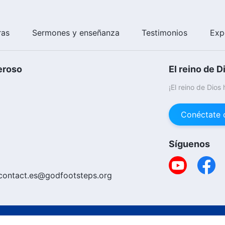
ras
Sermones y enseñanza
Testimonios
Exp
eroso
El reino de D
¡El reino de Dios
Conéctate 
Síguenos
contact.es@godfootsteps.org
Copyright © 20
ica De Cookies