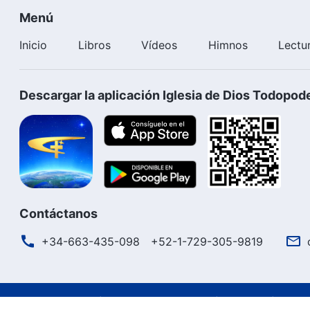
Menú
Inicio
Libros
Vídeos
Himnos
Lectu
Descargar la aplicación Iglesia de Dios Todopod
Contáctanos
+34-663-435-098
+52-1-729-305-9819
Términos de uso
Política de privacidad
Créditos
Polít