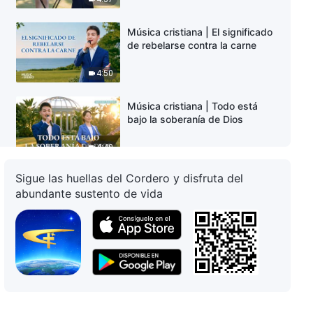
Música cristiana | El significado
de rebelarse contra la carne
4:50
Música cristiana | Todo está
bajo la soberanía de Dios
4:40
Sigue las huellas del Cordero y disfruta del
Música cristiana | ¿Cuál es la
abundante sustento de vida
causa del dolor de la gente?
5:08
Música cristiana | Cómo
recorres adecuadamente la
última etapa de la senda
4:57