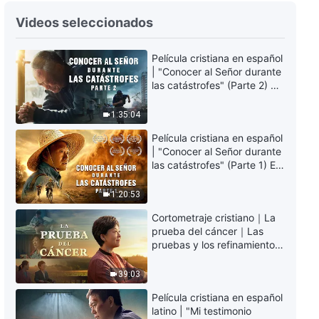
Música cristiana | Cuando la
Videos seleccionados
humanidad entre en el destino
eterno
Película cristiana en español
4:12
| "Conocer al Señor durante
las catástrofes" (Parte 2) La
Música cristiana | Debes tener la
Tierra se enfrenta a una
determinación y el valor para ser
extinción masiva. ¿Cómo
1:35:04
hecho perfecto
podemos sobrevivir?
5:17
Película cristiana en español
| "Conocer al Señor durante
las catástrofes" (Parte 1) El
Música cristiana | ¿Conoces el
desastre del fin es
propósito y el significado de la
irreversible, ¿dónde
obra de Dios?
1:20:53
encontrarás refugio?
5:08
Cortometraje cristiano｜La
prueba del cáncer｜Las
Música cristiana | El único
pruebas y los refinamientos
camino de la humanidad para
son bendiciones de Dios
entrar al reposo
39:03
6:31
Película cristiana en español
latino | "Mi testimonio
Música cristiana | La