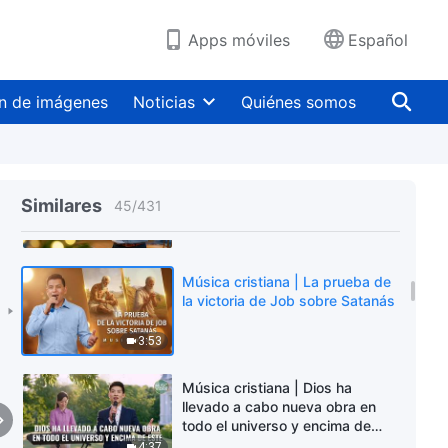
6:18
Apps móviles
Español
Música cristiana | Pedro fue
quien mejor conoció a Dios
n de imágenes
Noticias
Quiénes somos
5:03
Música cristiana | Estoy
dispuesto a pasar mi vida junto
Similares
45
/
431
al juicio y el castigo de Dios
7:31
Música cristiana | La prueba de
la victoria de Job sobre Satanás
3:53
Música cristiana | Dios ha
llevado a cabo nueva obra en
todo el universo y encima de
este
4:37