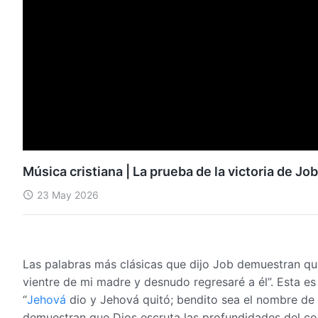
Música cristiana | La prueba de la victoria de J
23 May 2026
Las palabras más clásicas que dijo Job demuestran que
vientre de mi madre y desnudo regresaré a él”. Esta es
“
Jehová
dio y Jehová quitó; bendito sea el nombre de
demuestran que Dios escruta las profundidades del co