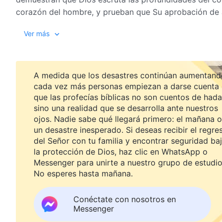
corazón del hombre, y prueban que Su aprobación de 
Dios era justo.
Ver más
“Jehová dio y Jehová quitó; bendito sea el nombre de 
A medida que los desastres continúan aumentand
parte de Job. Fueron estas palabras comunes las que a
cada vez más personas empiezan a darse cuenta
provocaron que huyera presa del pánico y las que, más
que las profecías bíblicas no son cuentos de hada
también hicieron que Satanás sintiese lo maravilloso 
sino una realidad que se desarrolla ante nuestros
permitieron percibir el extraordinario carisma de alg
ojos. Nadie sabe qué llegará primero: el mañana o
Dios. Aún más, esas palabras le demostraron a Sataná
un desastre inesperado. Si deseas recibir el regre
pequeño e insignificante al adherirse al camino de tem
del Señor con tu familia y encontrar seguridad ba
de La Palabra, Vol. II. Sobre c
la protección de Dios, haz clic en WhatsApp o
Messenger para unirte a nuestro grupo de estudio
No esperes hasta mañana.
Conéctate con nosotros en
Messenger