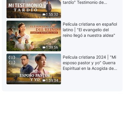
tardío" Testimonio de
consecuencia de no aceptar al
arrepentimiento
Cristo de los últimos días
profundamente
1:55:32
6:16
conmovedor
Película cristiana en español
latino | "El evangelio del
Música cristiana | Dios decide el
reino llegó a nuestra aldea"
final del hombre con base en si
posee la verdad
1:39:56
3:05
Película cristiana 2024 | "Mi
Música cristiana | Alabad a Dios
esposo pastor y yo" Guerra
que ha regresado victorioso
Espiritual en la Acogida del
Regreso del Señor
3:17
1:59:34
Música cristiana | Solo son
nobles quienes persiguen la
verdad
4:48
Música cristiana | Solo Dios es
quien más ama al hombre