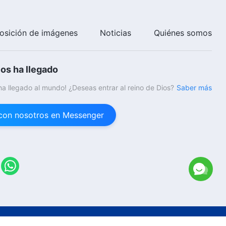
Música cristiana | ¿Cuál será
precisamente tu final?
osición de imágenes
Noticias
Quiénes somos
5:47
ios ha llegado
Música cristiana | Solo Dios
encarnado puede salvar
 ha llegado al mundo! ¿Deseas entrar al reino de Dios?
Saber más
totalmente al hombre
5:05
con nosotros en Messenger
Música cristiana | Nadie
entiende las meticulosas
intenciones de Dios para salvar
al hombre
6:06
26
Iglesia de Dios Todopoderoso.
Todos los derechos reservados.