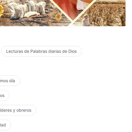
Lecturas de Palabras diarias de Dios
timos día
tos
líderes y obreros
rdad