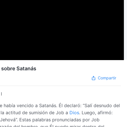
ob sobre Satanás
Compartir
I
 había vencido a Satanás. Él declaró: “Salí desnudo del
 la actitud de sumisión de Job a
Dios
. Luego, afirmó:
 Jehová”. Estas palabras pronunciadas por Job
razón del hombre, que Él puede mirar dentro del