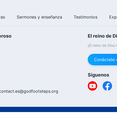
ras
Sermones y enseñanza
Testimonios
Exp
eroso
El reino de D
¡El reino de Dios
Conéctate 
Síguenos
contact.es@godfootsteps.org
Copyright © 20
ica De Cookies