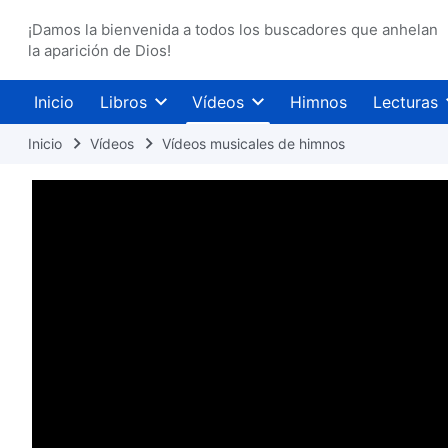
¡Damos la bienvenida a todos los buscadores que anhelan
la aparición de Dios!
Inicio
Libros
Vídeos
Himnos
Lecturas
Inicio
Vídeos
Vídeos musicales de himnos