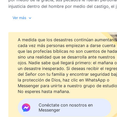
injusticia dentro del hombre por medio del castigo, el ju
revelación de estas, de modo que la humanidad pueda 
Ver más
redención.
La gracia que había en la Era de la Gracia, era suficien
A medida que los desastres continúan aumentand
experimentado, ya no habrá de disfrutar más de ella. 
cada vez más personas empiezan a darse cuenta
Ahora, el hombre será salvo por medio del juicio de l
que las profecías bíblicas no son cuentos de hada
castigado y refinado, su carácter, por ende, cambia. 
sino una realidad que se desarrolla ante nuestros
pronunciado? Cada etapa de la obra se lleva a cabo d
ojos. Nadie sabe qué llegará primero: el mañana o
con la era. Toda la obra es significativa; se lleva a ca
un desastre inesperado. Si deseas recibir el regre
pueda tener un buen destino, y para que sea clasificada
del Señor con tu familia y encontrar seguridad ba
de La Palabra, Vo
la protección de Dios, haz clic en WhatsApp o
Messenger para unirte a nuestro grupo de estudio
No esperes hasta mañana.
Conéctate con nosotros en
Messenger