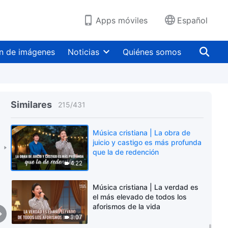
4:17
Apps móviles
Español
Música cristiana | Toda la
creación debe quedar bajo el
dominio de Dios
n de imágenes
Noticias
Quiénes somos
4:37
Música cristiana | Lo que le
importa a Dios es el corazón
humano
Similares
215
/
431
2:48
Música cristiana | La obra de
juicio y castigo es más profunda
que la de redención
4:22
Música cristiana | La verdad es
el más elevado de todos los
aforismos de la vida
3:07