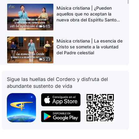
Música cristiana | ¿Pueden
aquellos que no aceptan la
nueva obra del Espíritu Santo
ver la aparición de Dios?
6:15
Música cristiana | La esencia de
Cristo se somete a la voluntad
del Padre celestial
5:23
Música cristiana | Las dos
Sigue las huellas del Cordero y disfruta del
encarnaciones de Dios son para
salvar al hombre
abundante sustento de vida
5:42
Música cristiana | Dios controla
el destino de cada nación y
pueblo
6:16