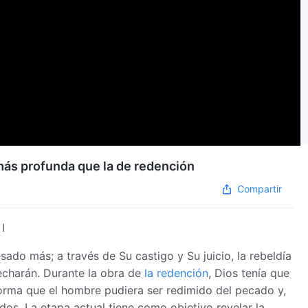
s más profunda que la de redención
Compartir
I
ado más; a través de Su castigo y Su juicio, la rebeldía
echarán. Durante la obra de
la redención
, Dios tenía que
forma que el hombre pudiera ser redimido del pecado y,
os. La etapa actual tiene como objetivo revelar la