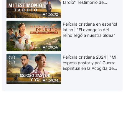
tardío" Testimonio de
arrepentimiento
6:16
profundamente
1:55:32
conmovedor
Película cristiana en español
Música cristiana | Entrégate por
latino | "El evangelio del
completo a la obra de Dios
reino llegó a nuestra aldea"
3:58
1:39:56
Música cristiana | Cómo ser
Película cristiana 2024 | "Mi
perfeccionado
esposo pastor y yo" Guerra
Espiritual en la Acogida del
Regreso del Señor
5:18
1:59:34
Música cristiana | Cuán
importante es para el hombre el
amor de Dios
5:43
Música cristiana | Cómo amar a
Dios durante el refinamiento