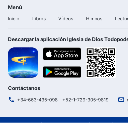
Menú
Inicio
Libros
Vídeos
Himnos
Lectu
Descargar la aplicación Iglesia de Dios Todopod
Contáctanos
+34-663-435-098
+52-1-729-305-9819
Términos de uso
Política de privacidad
Créditos
Polít