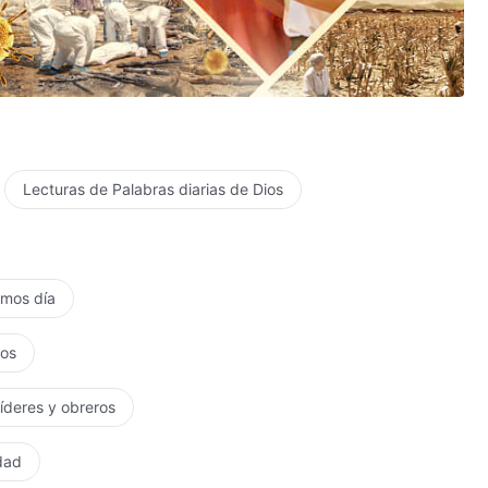
Lecturas de Palabras diarias de Dios
timos día
tos
líderes y obreros
rdad