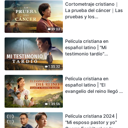
Cortometraje cristiano｜
encontrarás refugio?
La prueba del cáncer｜Las
pruebas y los
refinamientos son
bendiciones de Dios
39:03
Película cristiana en
español latino | "Mi
testimonio tardío"
Testimonio de
arrepentimiento
1:55:32
profundamente
Película cristiana en
conmovedor
español latino | "El
evangelio del reino llegó a
nuestra aldea"
1:39:56
Película cristiana 2024 |
"Mi esposo pastor y yo"