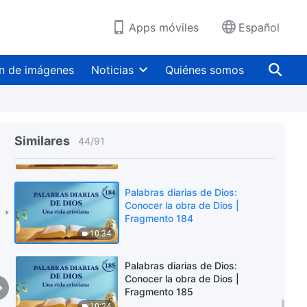
Fragmento 181
8:52
Apps móviles
Español
Palabras diarias de Dios:
Conocer la obra de Dios |
n de imágenes
Noticias
Quiénes somos
Fragmento 182
4:25
Palabras diarias de Dios:
Conocer la obra de Dios |
Similares
44
/
91
Fragmento 183
8:02
Palabras diarias de Dios:
Conocer la obra de Dios |
Fragmento 184
10:34
Palabras diarias de Dios:
Conocer la obra de Dios |
Fragmento 185
10:24