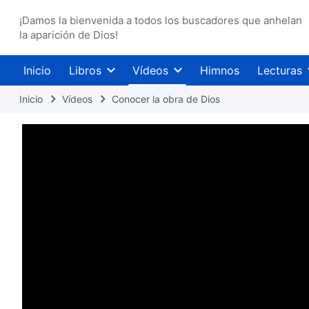
¡Damos la bienvenida a todos los buscadores que anhelan
la aparición de Dios!
Inicio
Libros
Vídeos
Himnos
Lecturas
Inicio
Vídeos
Conocer la obra de Dios