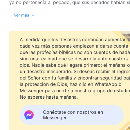
ya no pertenecía al pecado, que sus pecados habían si
En esa época, Jesús llevó a cabo mucha obra incompre
La Palabra, 
Ver más
personas no entendieron. Esto se debe a que, en aquel
varios años después de que partiera, Mateo creó una 
obra que pertenecía a la voluntad del hombre. Jesús no
una etapa de la obra: traer el evangelio del reino de los
A medida que los desastres continúan aumentand
vez crucificado Jesús, Su obra llegó a un final compl
cada vez más personas empiezan a darse cuenta
que las profecías bíblicas no son cuentos de hada
deben pronunciarse más palabras, debe realizarse má
sino una realidad que se desarrolla ante nuestros
asimismo, los misterios de la obra de Jesús y
Jehová
,
ojos. Nadie sabe qué llegará primero: el mañana o
entendimiento y claridad en su creencia, porque esta es 
un desastre inesperado. Si deseas recibir el regre
obra de Dios, el momento de la conclusión de la misma.
del Señor con tu familia y encontrar seguridad ba
Jehová y la redención de Jesús, y es principalmente a
la protección de Dios, haz clic en WhatsApp o
gestión de Dios de seis mil años, recibir todo el senti
Messenger para unirte a nuestro grupo de estudio
toda la obra realizada por Jesús y las palabras que Él h
No esperes hasta mañana.
adoración de esta. Todo esto te permitirá entender co
por Jesús, como la obra de Dios hoy; entenderás y verá
Conéctate con nosotros en
Messenger
la obra realizada por Jesús, ¿por qué partió Él sin ha
era la de conclusión. Cuando fue clavado en la cruz, S