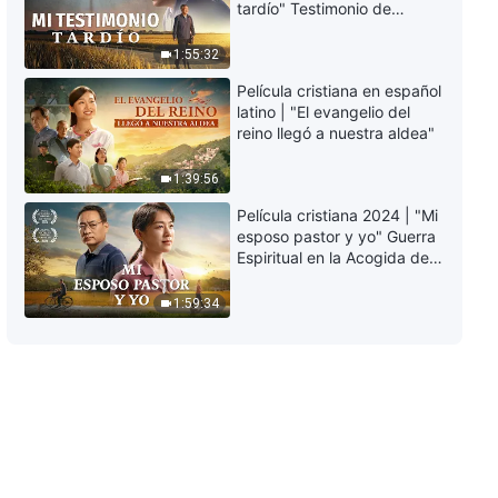
tardío" Testimonio de
Conocer la obra de Dios |
arrepentimiento
Fragmento 194
profundamente
1:55:32
4:22
conmovedor
Película cristiana en español
latino | "El evangelio del
Palabras diarias de Dios:
reino llegó a nuestra aldea"
Conocer la obra de Dios |
Fragmento 195
1:39:56
4:07
Película cristiana 2024 | "Mi
Palabras diarias de Dios:
esposo pastor y yo" Guerra
Conocer la obra de Dios |
Espiritual en la Acogida del
Fragmento 196
Regreso del Señor
6:51
1:59:34
Palabras diarias de Dios:
Conocer la obra de Dios |
Fragmento 197
12:23
Palabras diarias de Dios:
Conocer la obra de Dios |