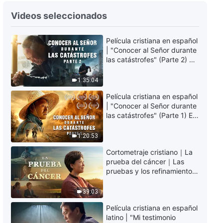
Palabras diarias de Dios:
Videos seleccionados
Conocer la obra de Dios |
Fragmento 190
Película cristiana en español
8:07
| "Conocer al Señor durante
las catástrofes" (Parte 2) La
Palabras diarias de Dios:
Tierra se enfrenta a una
Conocer la obra de Dios |
extinción masiva. ¿Cómo
1:35:04
Fragmento 191
podemos sobrevivir?
8:55
Película cristiana en español
| "Conocer al Señor durante
las catástrofes" (Parte 1) El
Palabras diarias de Dios:
desastre del fin es
Conocer la obra de Dios |
irreversible, ¿dónde
Fragmento 192
1:20:53
encontrarás refugio?
9:19
Cortometraje cristiano｜La
prueba del cáncer｜Las
Palabras diarias de Dios:
pruebas y los refinamientos
Conocer la obra de Dios |
son bendiciones de Dios
Fragmento 193
39:03
11:32
Película cristiana en español
latino | "Mi testimonio
Palabras diarias de Dios: