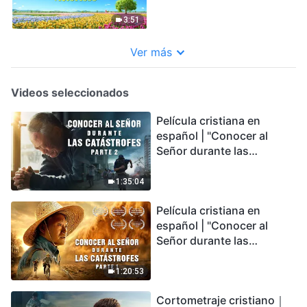
3:51
Ver más
Videos seleccionados
Película cristiana en
español | "Conocer al
Señor durante las
catástrofes" (Parte 2) La
Tierra se enfrenta a una
1:35:04
extinción masiva. ¿Cómo
Película cristiana en
podemos sobrevivir?
español | "Conocer al
Señor durante las
catástrofes" (Parte 1) El
desastre del fin es
1:20:53
irreversible, ¿dónde
Cortometraje cristiano｜
encontrarás refugio?