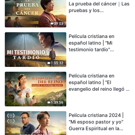
La prueba del cáncer｜Las
pruebas y los
refinamientos son
bendiciones de Dios
39:03
Película cristiana en
español latino | "Mi
testimonio tardío"
Testimonio de
arrepentimiento
1:55:32
profundamente
Película cristiana en
conmovedor
español latino | "El
evangelio del reino llegó a
nuestra aldea"
1:39:56
Película cristiana 2024 |
"Mi esposo pastor y yo"
Guerra Espiritual en la
Acogida del Regreso del