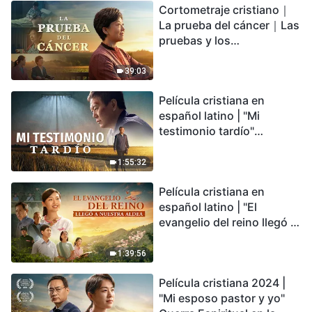
Cortometraje cristiano｜
encontrarás refugio?
La prueba del cáncer｜Las
pruebas y los
refinamientos son
bendiciones de Dios
39:03
Película cristiana en
español latino | "Mi
testimonio tardío"
Testimonio de
arrepentimiento
1:55:32
profundamente
Película cristiana en
conmovedor
español latino | "El
evangelio del reino llegó a
nuestra aldea"
1:39:56
Película cristiana 2024 |
"Mi esposo pastor y yo"