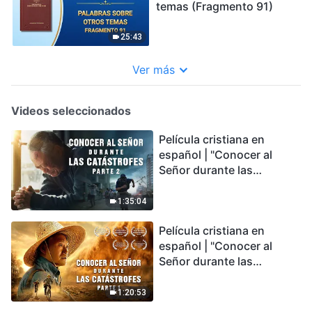
temas (Fragmento 91)
25:43
Ver más
Videos seleccionados
Película cristiana en
español | "Conocer al
Señor durante las
catástrofes" (Parte 2) La
Tierra se enfrenta a una
1:35:04
extinción masiva. ¿Cómo
Película cristiana en
podemos sobrevivir?
español | "Conocer al
Señor durante las
catástrofes" (Parte 1) El
desastre del fin es
1:20:53
irreversible, ¿dónde