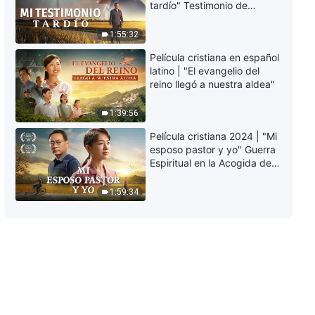
Reflexiones sobre la búsqueda
tardío" Testimonio de
de estatus
arrepentimiento
profundamente
45:09
1:55:32
conmovedor
Película cristiana en español
Testimonios cristianos, Ep. 784:
latino | "El evangelio del
Cómo liberarse de las ataduras
reino llegó a nuestra aldea"
del dinero
41:10
1:39:56
Película cristiana 2024 | "Mi
Testimonios cristianos, Ep. 783:
esposo pastor y yo" Guerra
Cómo superé mis emociones
Espiritual en la Acogida del
represivas
Regreso del Señor
44:24
1:59:34
Testimonios cristianos, Ep. 782:
Lo que había detrás de mi falta
de supervisión y seguimiento
37:42
Testimonios cristianos, Ep. 781:
Cuando me desprendí de las
preocupaciones e inquietudes