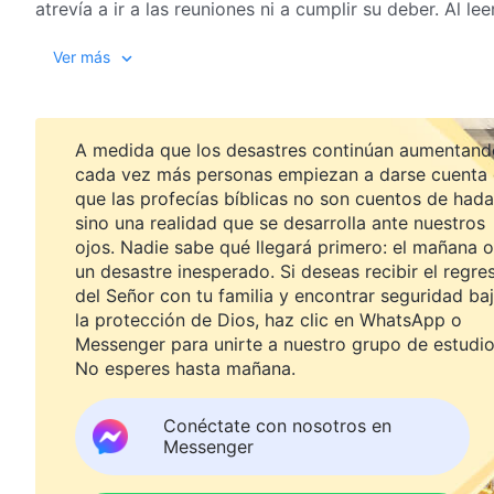
atrevía a ir a las reuniones ni a cumplir su deber. Al l
Resolutamente, eligió cumplir su deber y dejar de ser 
Ver más
A medida que los desastres continúan aumentand
cada vez más personas empiezan a darse cuenta
que las profecías bíblicas no son cuentos de hada
sino una realidad que se desarrolla ante nuestros
ojos. Nadie sabe qué llegará primero: el mañana o
un desastre inesperado. Si deseas recibir el regre
del Señor con tu familia y encontrar seguridad ba
la protección de Dios, haz clic en WhatsApp o
Messenger para unirte a nuestro grupo de estudio
No esperes hasta mañana.
Conéctate con nosotros en
Messenger