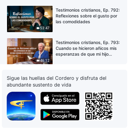
Testimonios cristianos, Ep. 792:
Reflexiones sobre el gusto por
las comodidades
53:47
Testimonios cristianos, Ep. 793:
Cuando se hicieron añicos mis
esperanzas de que mi hijo
cuidara de mí en mi vejez
46:12
Testimonios cristianos, Ep. 791:
Sigue las huellas del Cordero y disfruta del
Desprenderme por fin de mis
abundante sustento de vida
celos
20:34
Testimonios cristianos, Ep. 790:
¿Es un principio de conducta
devolver la amabilidad a
alguien?
45:42