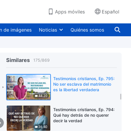
independientes
44:41
Apps móviles
Español
Testimonios cristianos, Ep. 797:
¿Qué carácter hace que una
persona quiera discutir y poner
n de imágenes
Noticias
Quiénes somos
excusas?
49:53
Testimonios cristianos, Ep. 796:
Ya no me preocupo por el
matrimonio de mi hijo
Similares
175
/
869
40:57
Testimonios cristianos, Ep. 795:
No ser esclava del matrimonio
es la libertad verdadera
44:20
Testimonios cristianos, Ep. 794:
Qué hay detrás de no querer
decir la verdad
36:40