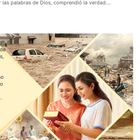
eer las palabras de Dios, comprendió la verdad.
una esclava del matrimonio.
o,
 de
s,
so
jo
.