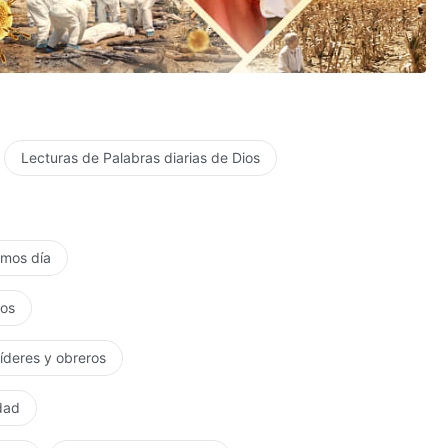
Lecturas de Palabras diarias de Dios
timos día
tos
líderes y obreros
rdad