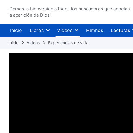
¡Damos la bienvenida a todos los buscadores que anhelan
la aparición de Dios!
Inicio
Libros
Vídeos
Himnos
Lecturas
Inicio
Vídeos
Experiencias de vida