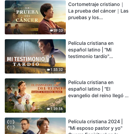
Cortometraje cristiano｜
encontrarás refugio?
La prueba del cáncer｜Las
pruebas y los
refinamientos son
bendiciones de Dios
39:03
Película cristiana en
español latino | "Mi
testimonio tardío"
Testimonio de
arrepentimiento
1:55:32
profundamente
Película cristiana en
conmovedor
español latino | "El
evangelio del reino llegó a
nuestra aldea"
1:39:56
Película cristiana 2024 |
"Mi esposo pastor y yo"