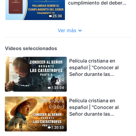
cumplimiento del deber
(Fragmento 38)
25:30
Ver más
Videos seleccionados
Película cristiana en
español | "Conocer al
Señor durante las
catástrofes" (Parte 2) La
Tierra se enfrenta a una
1:35:04
extinción masiva. ¿Cómo
Película cristiana en
podemos sobrevivir?
español | "Conocer al
Señor durante las
catástrofes" (Parte 1) El
desastre del fin es
1:20:53
irreversible, ¿dónde