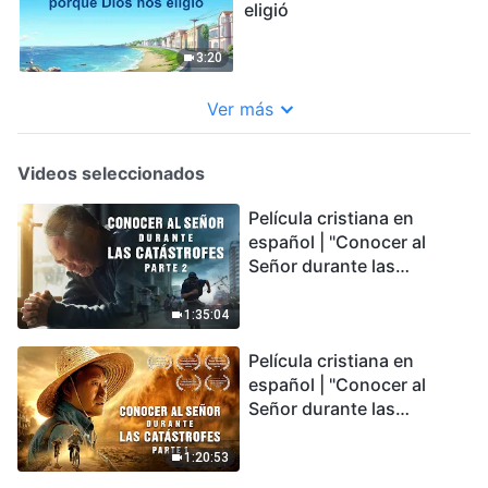
eligió
3:20
Ver más
Videos seleccionados
Película cristiana en
español | "Conocer al
Señor durante las
catástrofes" (Parte 2) La
Tierra se enfrenta a una
1:35:04
extinción masiva. ¿Cómo
Película cristiana en
podemos sobrevivir?
español | "Conocer al
Señor durante las
catástrofes" (Parte 1) El
desastre del fin es
1:20:53
irreversible, ¿dónde