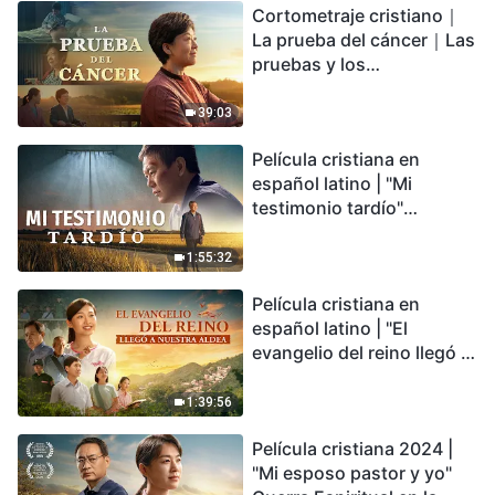
Cortometraje cristiano｜
encontrarás refugio?
La prueba del cáncer｜Las
pruebas y los
refinamientos son
bendiciones de Dios
39:03
Película cristiana en
español latino | "Mi
testimonio tardío"
Testimonio de
arrepentimiento
1:55:32
profundamente
Película cristiana en
conmovedor
español latino | "El
evangelio del reino llegó a
nuestra aldea"
1:39:56
Película cristiana 2024 |
"Mi esposo pastor y yo"