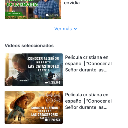
envidia
36:39
Ver más
Videos seleccionados
Película cristiana en
español | "Conocer al
Señor durante las
catástrofes" (Parte 2) La
Tierra se enfrenta a una
1:35:04
extinción masiva. ¿Cómo
Película cristiana en
podemos sobrevivir?
español | "Conocer al
Señor durante las
catástrofes" (Parte 1) El
desastre del fin es
1:20:53
irreversible, ¿dónde