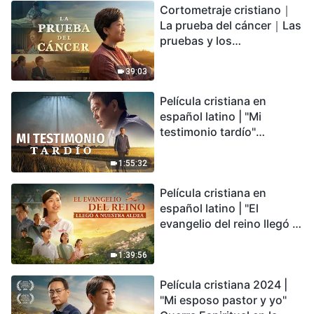
Cortometraje cristiano｜
encontrarás refugio?
La prueba del cáncer｜Las
pruebas y los
refinamientos son
bendiciones de Dios
39:03
Película cristiana en
español latino | "Mi
testimonio tardío"
Testimonio de
arrepentimiento
1:55:32
profundamente
Película cristiana en
conmovedor
español latino | "El
evangelio del reino llegó a
nuestra aldea"
1:39:56
Película cristiana 2024 |
"Mi esposo pastor y yo"