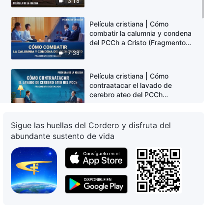
13:18
Película cristiana | Cómo
combatir la calumnia y condena
del PCCh a Cristo (Fragmento
destacado)
17:38
Película cristiana | Cómo
contraatacar el lavado de
cerebro ateo del PCCh
(Fragmento destacado)
23:22
Sigue las huellas del Cordero y disfruta del
Película cristiana | Por qué odia
abundante sustento de vida
el PCCh la aparición y obra de
Dios (Fragmento destacado)
15:14
Película cristiana | Después de
todo, ¿quién está separando a
las familias de los cristianos?
(Fragmento destacado)
15:08