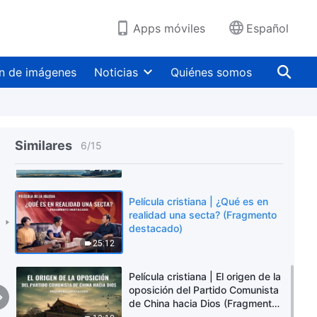
los creyentes en Dios?
(Fragmento destacado)
10:43
Apps móviles
Español
Película cristiana | ¿Cómo debe
entenderse el cristianismo?
n de imágenes
Noticias
Quiénes somos
(Fragmento destacado)
11:32
Película cristiana | Los
verdaderos motivos de la
Similares
6
/
15
calumnia y la condena del PCCh
a la Iglesia de Dios
9:17
Todopoderoso (Fragmento
destacado)
Película cristiana | ¿Qué es en
realidad una secta? (Fragmento
destacado)
25:12
Película cristiana | El origen de la
oposición del Partido Comunista
de China hacia Dios (Fragmento
destacado)