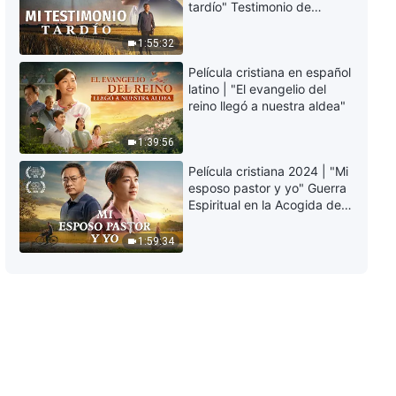
tardío" Testimonio de
arrepentimiento
profundamente
1:55:32
conmovedor
Película cristiana en español
latino | "El evangelio del
reino llegó a nuestra aldea"
1:39:56
Película cristiana 2024 | "Mi
esposo pastor y yo" Guerra
Espiritual en la Acogida del
Regreso del Señor
1:59:34