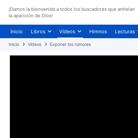
¡Damos la bienvenida a todos los buscadores que anhelan
la aparición de Dios!
Inicio
Libros
Vídeos
Himnos
Lecturas
Inicio
Vídeos
Exponer los rumores