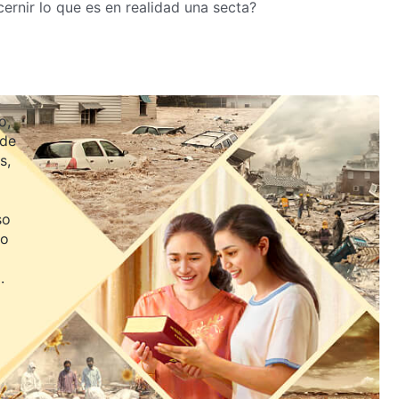
rnir lo que es en realidad una secta?
o,
 de
s,
so
jo
.