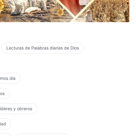
Lecturas de Palabras diarias de Dios
timos día
tos
líderes y obreros
rdad