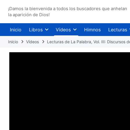
¡Damos la bienvenida a todos los buscadores que anhelan
la aparición de Dios!
Inicio
Libros
Vídeos
Himnos
Lecturas
Inicio
Vídeos
Lecturas de La Palabra, Vol. III: Discursos d