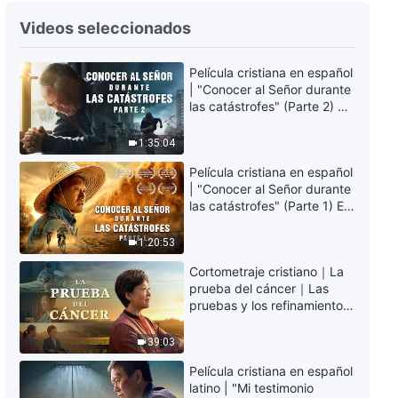
La Palabra de Dios | Difundir el
Videos seleccionados
evangelio es el deber al que
están obligados por honor todos
los creyentes (Parte 1)
Película cristiana en español
1:09:54
| "Conocer al Señor durante
las catástrofes" (Parte 2) La
La Palabra de Dios | Difundir el
Tierra se enfrenta a una
evangelio es el deber al que
extinción masiva. ¿Cómo
1:35:04
están obligados por honor todos
podemos sobrevivir?
los creyentes (Parte 2)
1:10:28
Película cristiana en español
| "Conocer al Señor durante
las catástrofes" (Parte 1) El
La Palabra de Dios | Difundir el
desastre del fin es
evangelio es el deber al que
irreversible, ¿dónde
están obligados por honor todos
1:20:53
encontrarás refugio?
los creyentes (Parte 3)
1:06:10
Cortometraje cristiano｜La
prueba del cáncer｜Las
La Palabra de Dios | Difundir el
pruebas y los refinamientos
evangelio es el deber al que
son bendiciones de Dios
están obligados por honor todos
39:03
los creyentes (Parte 4)
1:03:13
Película cristiana en español
latino | "Mi testimonio
La Palabra de Dios | Difundir el