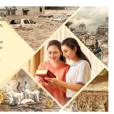
o,
 de
s,
so
jo
.