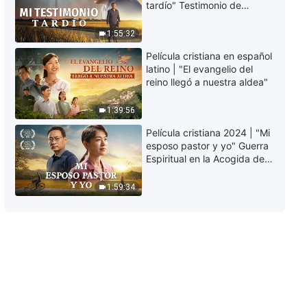
tardío" Testimonio de
evangelio es el deber al que
arrepentimiento
están obligados por honor todos
profundamente
1:55:32
los creyentes (Parte 5)
50:19
conmovedor
Película cristiana en español
latino | "El evangelio del
La Palabra de Dios | Es
reino llegó a nuestra aldea"
importante rectificar las
relaciones entre el hombre y
Dios (Parte 1)
1:39:56
31:59
Película cristiana 2024 | "Mi
La Palabra de Dios | Es
esposo pastor y yo" Guerra
importante rectificar las
Espiritual en la Acogida del
relaciones entre el hombre y
Regreso del Señor
Dios (Parte 2)
42:59
1:59:34
La Palabra de Dios |
Comprender la verdad es lo más
importante para cumplir bien con
el deber (Parte 1)
1:11:14
La Palabra de Dios |
Comprender la verdad es lo más