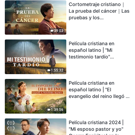
Cortometraje cristiano｜
encontrarás refugio?
La prueba del cáncer｜Las
pruebas y los
refinamientos son
bendiciones de Dios
39:03
Película cristiana en
español latino | "Mi
testimonio tardío"
Testimonio de
arrepentimiento
1:55:32
profundamente
Película cristiana en
conmovedor
español latino | "El
evangelio del reino llegó a
nuestra aldea"
1:39:56
Película cristiana 2024 |
"Mi esposo pastor y yo"