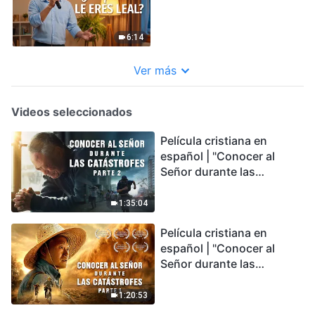
6:14
Ver más
Videos seleccionados
Película cristiana en
español | "Conocer al
Señor durante las
catástrofes" (Parte 2) La
Tierra se enfrenta a una
1:35:04
extinción masiva. ¿Cómo
Película cristiana en
podemos sobrevivir?
español | "Conocer al
Señor durante las
catástrofes" (Parte 1) El
desastre del fin es
1:20:53
irreversible, ¿dónde