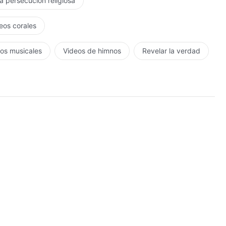
la persecución religiosa
eos corales
os musicales
Videos de himnos
Revelar la verdad