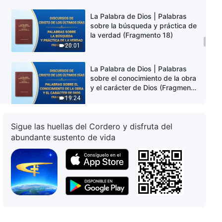
La Palabra de Dios | Palabras
sobre la búsqueda y práctica de
la verdad (Fragmento 18)
20:01
La Palabra de Dios | Palabras
sobre el conocimiento de la obra
y el carácter de Dios (Fragmento
19)
19:24
La Palabra de Dios | Palabras
Sigue las huellas del Cordero y disfruta del
sobre el conocimiento de la obra
abundante sustento de vida
y el carácter de Dios (Fragmento
20)
21:52
La Palabra de Dios | Palabras
sobre el conocimiento de la obra
y el carácter de Dios (Fragmento
21)
15:46