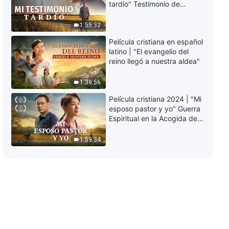
tardío" Testimonio de
arrepentimiento
profundamente
1:55:32
conmovedor
Película cristiana en español
latino | "El evangelio del
reino llegó a nuestra aldea"
1:39:56
Película cristiana 2024 | "Mi
esposo pastor y yo" Guerra
Espiritual en la Acogida del
Regreso del Señor
1:59:34