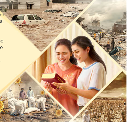
o,
 de
s,
so
jo
.