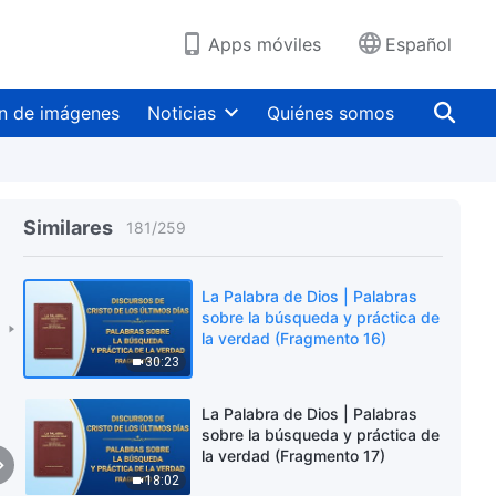
6:50
Apps móviles
Español
La Palabra de Dios | Palabras
sobre la búsqueda y práctica de
la verdad (Fragmento 14)
n de imágenes
Noticias
Quiénes somos
21:15
La Palabra de Dios | Palabras
sobre la búsqueda y práctica de
la verdad (Fragmento 15)
Similares
181
/
259
33:22
La Palabra de Dios | Palabras
sobre la búsqueda y práctica de
la verdad (Fragmento 16)
30:23
La Palabra de Dios | Palabras
sobre la búsqueda y práctica de
la verdad (Fragmento 17)
18:02