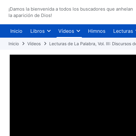
¡Damos la bienvenida a todos los buscadores que anhelan
la aparición de Dios!
Inicio
Libros
Vídeos
Himnos
Lecturas
Inicio
Vídeos
Lecturas de La Palabra, Vol. III: Discursos d