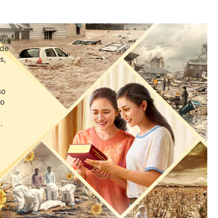
o,
 de
s,
so
jo
.