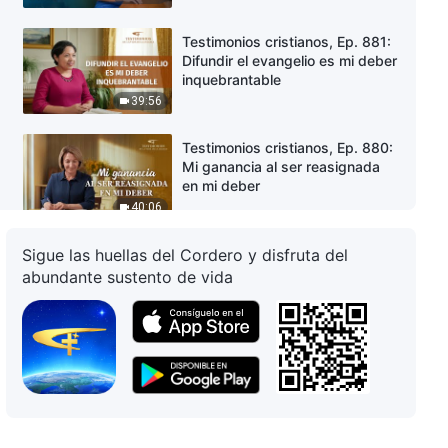
Testimonios cristianos, Ep. 881:
Difundir el evangelio es mi deber
inquebrantable
39:56
Testimonios cristianos, Ep. 880:
Mi ganancia al ser reasignada
en mi deber
40:06
Sigue las huellas del Cordero y disfruta del
Testimonios cristianos, Ep. 879:
Ya puedo enfrentar la muerte
abundante sustento de vida
con serenidad
44:46
Testimonios cristianos, Ep. 878:
Cómo tratar los intereses y las
aficiones de los hijos
50:32