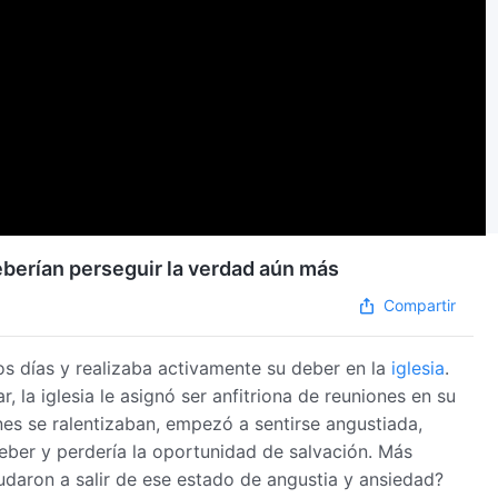
eberían perseguir la verdad aún más
Compartir
os días y realizaba activamente su deber en la
iglesia
.
 la iglesia le asignó ser anfitriona de reuniones en su
es se ralentizaban, empezó a sentirse angustiada,
eber y perdería la oportunidad de salvación. Más
daron a salir de ese estado de angustia y ansiedad?