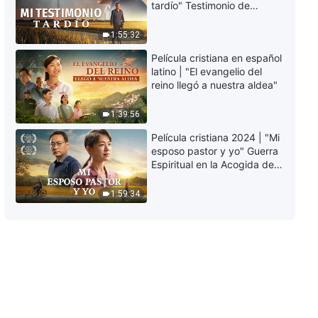
tardío" Testimonio de
Ya no me limita mi poca aptitud
arrepentimiento
profundamente
1:55:32
46:31
conmovedor
Película cristiana en español
latino | "El evangelio del
Testimonios cristianos, Ep. 872:
reino llegó a nuestra aldea"
Es crucial tener las intenciones
correctas al cumplir el deber
38:01
1:39:56
Película cristiana 2024 | "Mi
Testimonios cristianos, Ep. 871:
esposo pastor y yo" Guerra
Ya no dependo de mis hijos para
Espiritual en la Acogida del
que me cuiden en la vejez
Regreso del Señor
37:03
1:59:34