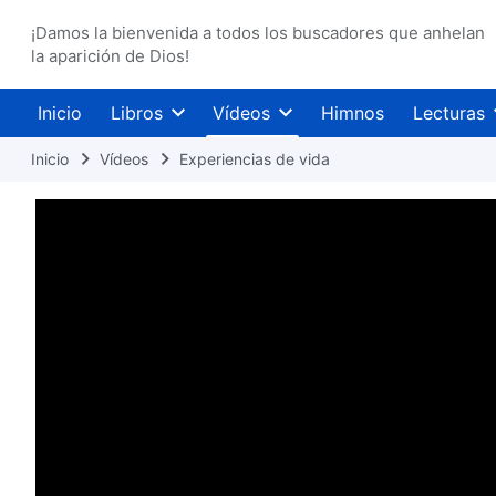
¡Damos la bienvenida a todos los buscadores que anhelan
la aparición de Dios!
Inicio
Libros
Vídeos
Himnos
Lecturas
Inicio
Vídeos
Experiencias de vida