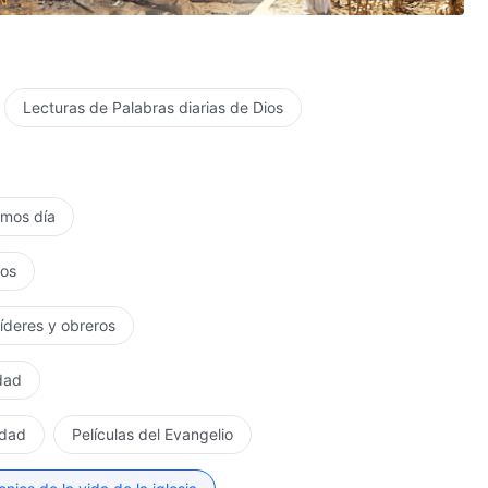
Lecturas de Palabras diarias de Dios
timos día
tos
líderes y obreros
rdad
rdad
Películas del Evangelio