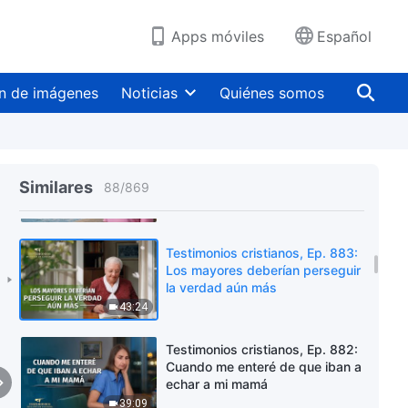
35:26
Apps móviles
Español
Testimonios cristianos, Ep. 886:
¿Perseguir el conocimiento
n de imágenes
Noticias
Quiénes somos
garantiza un buen futuro?
52:34
Testimonios cristianos, Ep. 884:
No me arrepiento de mi elección
Similares
88
/
869
35:24
Testimonios cristianos, Ep. 883:
Los mayores deberían perseguir
la verdad aún más
43:24
Testimonios cristianos, Ep. 882:
Cuando me enteré de que iban a
echar a mi mamá
39:09