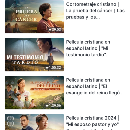
Cortometraje cristiano｜
encontrarás refugio?
La prueba del cáncer｜Las
pruebas y los
refinamientos son
bendiciones de Dios
39:03
Película cristiana en
español latino | "Mi
testimonio tardío"
Testimonio de
arrepentimiento
1:55:32
profundamente
Película cristiana en
conmovedor
español latino | "El
evangelio del reino llegó a
nuestra aldea"
1:39:56
Película cristiana 2024 |
"Mi esposo pastor y yo"