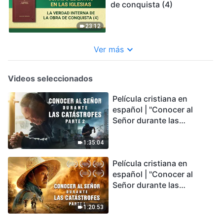
de conquista (4)
23:12
Ver más
Videos seleccionados
Película cristiana en
español | "Conocer al
Señor durante las
catástrofes" (Parte 2) La
Tierra se enfrenta a una
1:35:04
extinción masiva. ¿Cómo
Película cristiana en
podemos sobrevivir?
español | "Conocer al
Señor durante las
catástrofes" (Parte 1) El
desastre del fin es
1:20:53
irreversible, ¿dónde