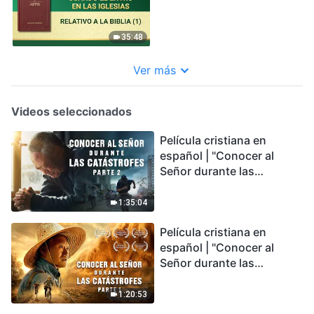
35:48
Ver más
Videos seleccionados
Película cristiana en
español | "Conocer al
Señor durante las
catástrofes" (Parte 2) La
Tierra se enfrenta a una
1:35:04
extinción masiva. ¿Cómo
Película cristiana en
podemos sobrevivir?
español | "Conocer al
Señor durante las
catástrofes" (Parte 1) El
desastre del fin es
1:20:53
irreversible, ¿dónde