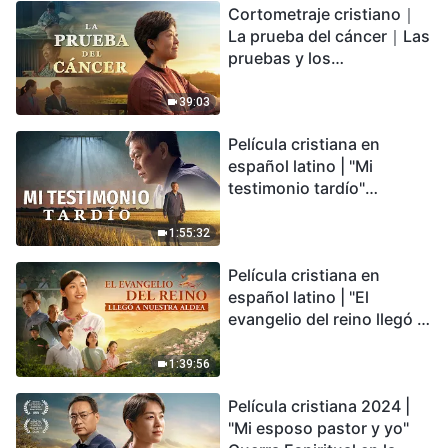
Cortometraje cristiano｜
encontrarás refugio?
La prueba del cáncer｜Las
pruebas y los
refinamientos son
bendiciones de Dios
39:03
Película cristiana en
español latino | "Mi
testimonio tardío"
Testimonio de
arrepentimiento
1:55:32
profundamente
Película cristiana en
conmovedor
español latino | "El
evangelio del reino llegó a
nuestra aldea"
1:39:56
Película cristiana 2024 |
"Mi esposo pastor y yo"