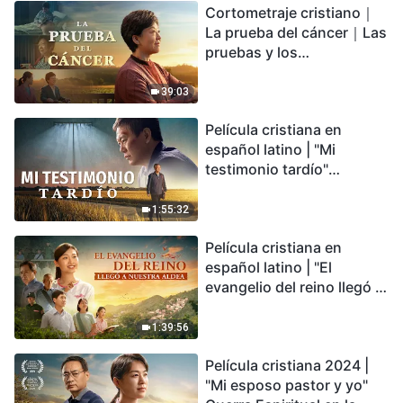
Cortometraje cristiano｜
encontrarás refugio?
La prueba del cáncer｜Las
pruebas y los
refinamientos son
bendiciones de Dios
39:03
Película cristiana en
español latino | "Mi
testimonio tardío"
Testimonio de
arrepentimiento
1:55:32
profundamente
Película cristiana en
conmovedor
español latino | "El
evangelio del reino llegó a
nuestra aldea"
1:39:56
Película cristiana 2024 |
"Mi esposo pastor y yo"