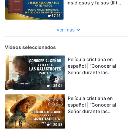
insidiosos y falsos (III)
Parte 3
37:26
Ver más
Videos seleccionados
Película cristiana en
español | "Conocer al
Señor durante las
catástrofes" (Parte 2) La
Tierra se enfrenta a una
1:35:04
extinción masiva. ¿Cómo
Película cristiana en
podemos sobrevivir?
español | "Conocer al
Señor durante las
catástrofes" (Parte 1) El
desastre del fin es
1:20:53
irreversible, ¿dónde