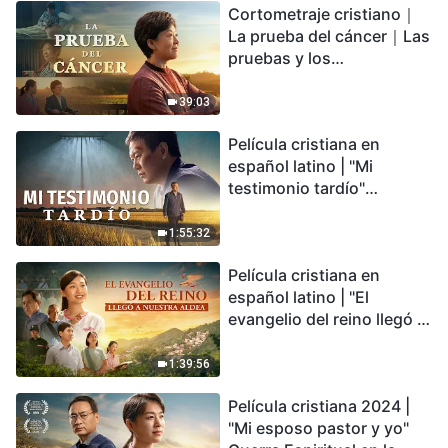
Cortometraje cristiano｜
encontrarás refugio?
La prueba del cáncer｜Las
pruebas y los
refinamientos son
bendiciones de Dios
39:03
Película cristiana en
español latino | "Mi
testimonio tardío"
Testimonio de
arrepentimiento
1:55:32
profundamente
Película cristiana en
conmovedor
español latino | "El
evangelio del reino llegó a
nuestra aldea"
1:39:56
Película cristiana 2024 |
"Mi esposo pastor y yo"