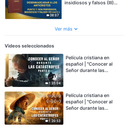
insidiosos y falsos (III)
Parte 5
38:07
Ver más
Videos seleccionados
Película cristiana en
español | "Conocer al
Señor durante las
catástrofes" (Parte 2) La
Tierra se enfrenta a una
1:35:04
extinción masiva. ¿Cómo
Película cristiana en
podemos sobrevivir?
español | "Conocer al
Señor durante las
catástrofes" (Parte 1) El
desastre del fin es
1:20:53
irreversible, ¿dónde