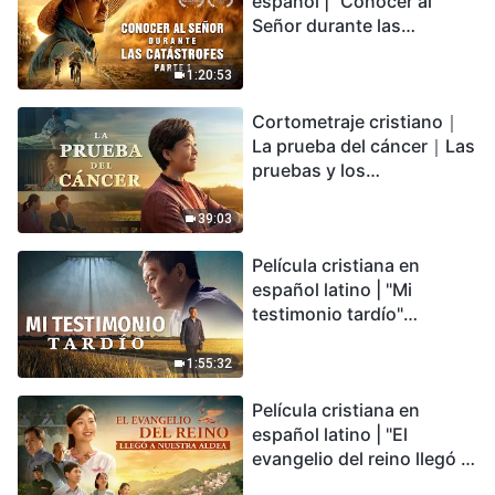
español | "Conocer al
Señor durante las
catástrofes" (Parte 1) El
desastre del fin es
1:20:53
irreversible, ¿dónde
Cortometraje cristiano｜
encontrarás refugio?
La prueba del cáncer｜Las
pruebas y los
refinamientos son
bendiciones de Dios
39:03
Película cristiana en
español latino | "Mi
testimonio tardío"
Testimonio de
arrepentimiento
1:55:32
profundamente
Película cristiana en
conmovedor
español latino | "El
evangelio del reino llegó a
nuestra aldea"