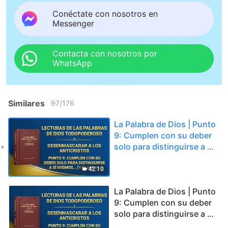
Conéctate con nosotros en
Messenger
Contacta con nosotros por
WhatsApp
Similares
97
/
176
La Palabra de Dios | Punto
9: Cumplen con su deber
solo para distinguirse a sí
mismos y satisfacer sus
propios intereses y
42:10
ambiciones; nunca
consideran los intereses
La Palabra de Dios | Punto
de la casa de Dios, e
9: Cumplen con su deber
incluso los venden y los
solo para distinguirse a sí
intercambian por gloria
mismos y satisfacer sus