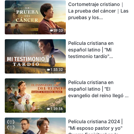
Cortometraje cristiano｜
encontrarás refugio?
La prueba del cáncer｜Las
pruebas y los
refinamientos son
bendiciones de Dios
39:03
Película cristiana en
español latino | "Mi
testimonio tardío"
Testimonio de
arrepentimiento
1:55:32
profundamente
Película cristiana en
conmovedor
español latino | "El
evangelio del reino llegó a
nuestra aldea"
1:39:56
Película cristiana 2024 |
"Mi esposo pastor y yo"