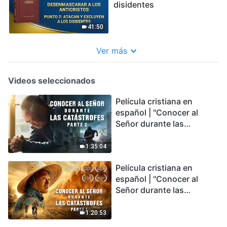
disidentes
41:50
Ver más
Videos seleccionados
Película cristiana en
español | "Conocer al
Señor durante las
catástrofes" (Parte 2) La
Tierra se enfrenta a una
1:35:04
extinción masiva. ¿Cómo
Película cristiana en
podemos sobrevivir?
español | "Conocer al
Señor durante las
catástrofes" (Parte 1) El
desastre del fin es
1:20:53
irreversible, ¿dónde