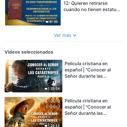
12: Quieren retirarse
cuando no tienen estatus
ni esperanza de recibir
bendiciones (Parte 4)
41:35
Ver más
Videos seleccionados
Película cristiana en
español | "Conocer al
Señor durante las
catástrofes" (Parte 2) La
Tierra se enfrenta a una
1:35:04
extinción masiva. ¿Cómo
Película cristiana en
podemos sobrevivir?
español | "Conocer al
Señor durante las
catástrofes" (Parte 1) El
desastre del fin es
1:20:53