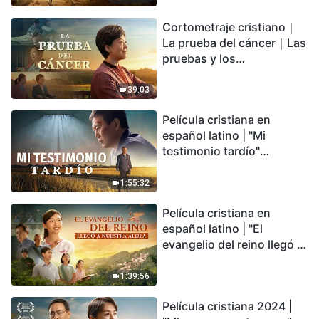
irreversible, ¿dónde
Cortometraje cristiano｜
encontrarás refugio?
La prueba del cáncer｜Las
pruebas y los
refinamientos son
bendiciones de Dios
39:03
Película cristiana en
español latino | "Mi
testimonio tardío"
Testimonio de
arrepentimiento
1:55:32
profundamente
Película cristiana en
conmovedor
español latino | "El
evangelio del reino llegó a
nuestra aldea"
1:39:56
Película cristiana 2024 |