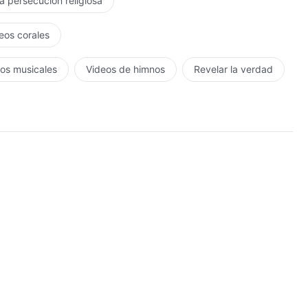
la persecución religiosa
eos corales
os musicales
Videos de himnos
Revelar la verdad