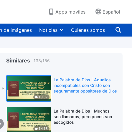
33:25
Apps móviles
Español
La Palabra de Dios | Dios y el
hombre entrarán juntos en el
reposo (Parte 2)
n de imágenes
Noticias
Quiénes somos
32:00
La Palabra de Dios | Cuando
veas el cuerpo espiritual de
Jesús será cuando Dios haya
Similares
133
/
156
hecho de nuevo el cielo y la
19:04
tierra
La Palabra de Dios | Aquellos
incompatibles con Cristo son
seguramente opositores de Dios
18:07
La Palabra de Dios | Muchos
son llamados, pero pocos son
escogidos
14:18