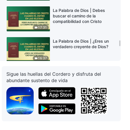
La Palabra de Dios | Debes
buscar el camino de la
compatibilidad con Cristo
17:31
La Palabra de Dios | ¿Eres un
verdadero creyente de Dios?
16:37
La Palabra de Dios | Cristo hace
Sigue las huellas del Cordero y disfruta del
la obra del juicio con la verdad
abundante sustento de vida
19:09
La Palabra de Dios | ¿Sabías
que Dios ha hecho algo grande
entre los hombres?
17:36