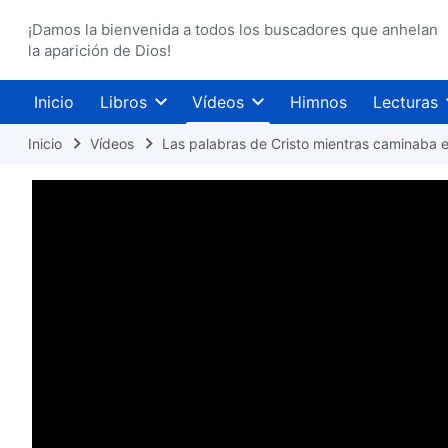
¡Damos la bienvenida a todos los buscadores que anhelan
la aparición de Dios!
Inicio
Libros
Vídeos
Himnos
Lecturas
Inicio
Vídeos
Las palabras de Cristo mientras caminaba en