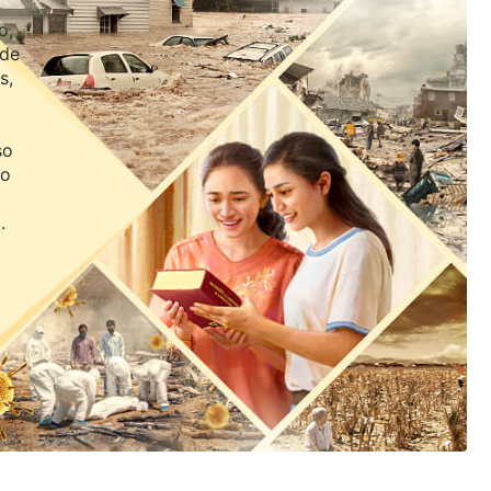
o,
 de
s,
so
jo
.