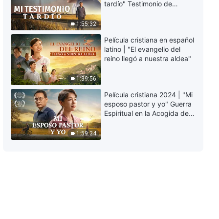
advertencias
tardío" Testimonio de
arrepentimiento
profundamente
15:27
1:55:32
conmovedor
Película cristiana en español
La Palabra de Dios | Las
latino | "El evangelio del
transgresiones conducirán al
reino llegó a nuestra aldea"
hombre al infierno
18:31
1:39:56
Película cristiana 2024 | "Mi
La Palabra de Dios | Es muy
esposo pastor y yo" Guerra
importante entender el carácter
Espiritual en la Acogida del
de Dios
Regreso del Señor
17:28
1:59:34
La Palabra de Dios | Cómo
conocer a Dios en la tierra
19:33
La Palabra de Dios | Un
problema muy serio: la traición