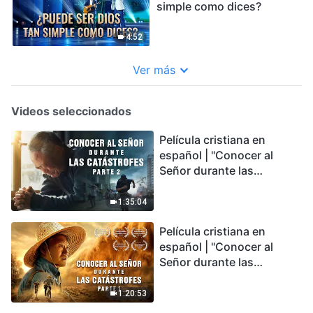
simple como dices?
4:52
Ver más
Videos seleccionados
Película cristiana en
español | "Conocer al
Señor durante las
catástrofes" (Parte 2) La
Tierra se enfrenta a una
1:35:04
extinción masiva. ¿Cómo
Película cristiana en
podemos sobrevivir?
español | "Conocer al
Señor durante las
catástrofes" (Parte 1) El
desastre del fin es
1:20:53
irreversible, ¿dónde