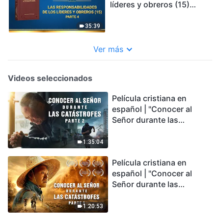
líderes y obreros (15)
Parte 4
35:39
Ver más
Videos seleccionados
Película cristiana en
español | "Conocer al
Señor durante las
catástrofes" (Parte 2) La
Tierra se enfrenta a una
1:35:04
extinción masiva. ¿Cómo
Película cristiana en
podemos sobrevivir?
español | "Conocer al
Señor durante las
catástrofes" (Parte 1) El
desastre del fin es
1:20:53
irreversible, ¿dónde