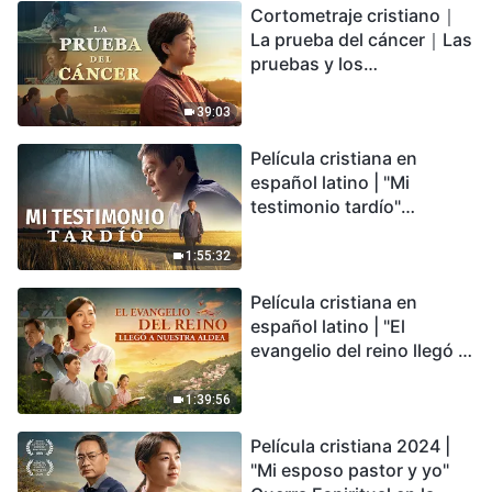
Cortometraje cristiano｜
encontrarás refugio?
La prueba del cáncer｜Las
pruebas y los
refinamientos son
bendiciones de Dios
39:03
Película cristiana en
español latino | "Mi
testimonio tardío"
Testimonio de
arrepentimiento
1:55:32
profundamente
Película cristiana en
conmovedor
español latino | "El
evangelio del reino llegó a
nuestra aldea"
1:39:56
Película cristiana 2024 |
"Mi esposo pastor y yo"