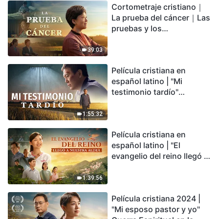
Cortometraje cristiano｜
encontrarás refugio?
La prueba del cáncer｜Las
pruebas y los
refinamientos son
bendiciones de Dios
39:03
Película cristiana en
español latino | "Mi
testimonio tardío"
Testimonio de
arrepentimiento
1:55:32
profundamente
Película cristiana en
conmovedor
español latino | "El
evangelio del reino llegó a
nuestra aldea"
1:39:56
Película cristiana 2024 |
"Mi esposo pastor y yo"