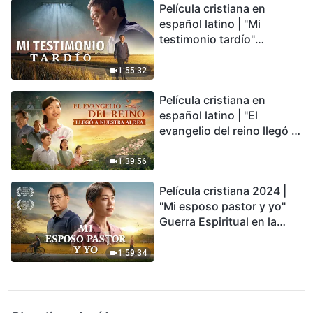
Película cristiana en
español latino | "Mi
testimonio tardío"
Testimonio de
arrepentimiento
1:55:32
profundamente
Película cristiana en
conmovedor
español latino | "El
evangelio del reino llegó a
nuestra aldea"
1:39:56
Película cristiana 2024 |
"Mi esposo pastor y yo"
Guerra Espiritual en la
Acogida del Regreso del
Señor
1:59:34