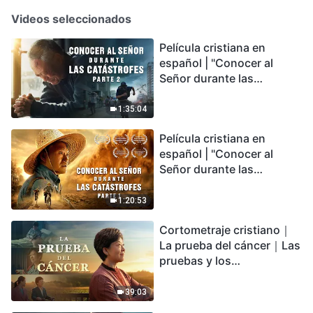
Videos seleccionados
Película cristiana en
español | "Conocer al
Señor durante las
catástrofes" (Parte 2) La
Tierra se enfrenta a una
1:35:04
extinción masiva. ¿Cómo
Película cristiana en
podemos sobrevivir?
español | "Conocer al
Señor durante las
catástrofes" (Parte 1) El
desastre del fin es
1:20:53
irreversible, ¿dónde
Cortometraje cristiano｜
encontrarás refugio?
La prueba del cáncer｜Las
pruebas y los
refinamientos son
bendiciones de Dios
39:03