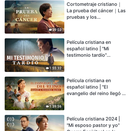
Cortometraje cristiano｜
encontrarás refugio?
La prueba del cáncer｜Las
pruebas y los
refinamientos son
bendiciones de Dios
39:03
Película cristiana en
español latino | "Mi
testimonio tardío"
Testimonio de
arrepentimiento
1:55:32
profundamente
Película cristiana en
conmovedor
español latino | "El
evangelio del reino llegó a
nuestra aldea"
1:39:56
Película cristiana 2024 |
"Mi esposo pastor y yo"