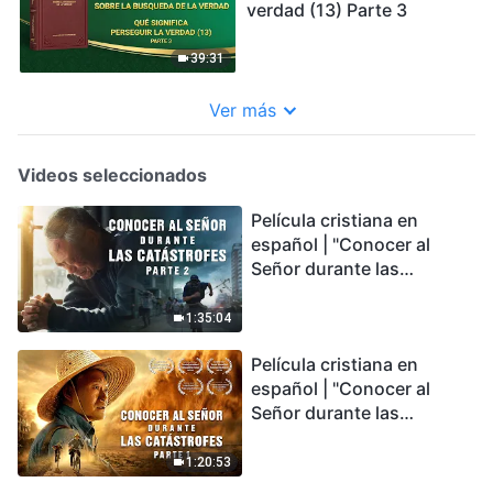
verdad (13) Parte 3
39:31
Ver más
Videos seleccionados
Película cristiana en
español | "Conocer al
Señor durante las
catástrofes" (Parte 2) La
Tierra se enfrenta a una
1:35:04
extinción masiva. ¿Cómo
Película cristiana en
podemos sobrevivir?
español | "Conocer al
Señor durante las
catástrofes" (Parte 1) El
desastre del fin es
1:20:53
irreversible, ¿dónde