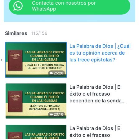
Contacta con nosotros por
WhatsApp
Similares
115
/
156
La Palabra de Dios | ¿Cuál
es tu opinión acerca de
las trece epístolas?
25:20
La Palabra de Dios | El
éxito o el fracaso
dependen de la senda
que el hombre camine
(Parte 1)
23:10
La Palabra de Dios | El
éxito o el fracaso