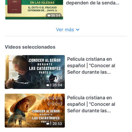
dependen de la senda
que el hombre camine
(Parte 2)
36:54
Ver más
Videos seleccionados
Película cristiana en
español | "Conocer al
Señor durante las
catástrofes" (Parte 2) La
Tierra se enfrenta a una
1:35:04
extinción masiva. ¿Cómo
Película cristiana en
podemos sobrevivir?
español | "Conocer al
Señor durante las
catástrofes" (Parte 1) El
desastre del fin es
1:20:53
irreversible, ¿dónde