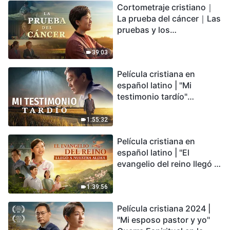
Cortometraje cristiano｜
encontrarás refugio?
La prueba del cáncer｜Las
pruebas y los
refinamientos son
bendiciones de Dios
39:03
Película cristiana en
español latino | "Mi
testimonio tardío"
Testimonio de
arrepentimiento
1:55:32
profundamente
Película cristiana en
conmovedor
español latino | "El
evangelio del reino llegó a
nuestra aldea"
1:39:56
Película cristiana 2024 |
"Mi esposo pastor y yo"