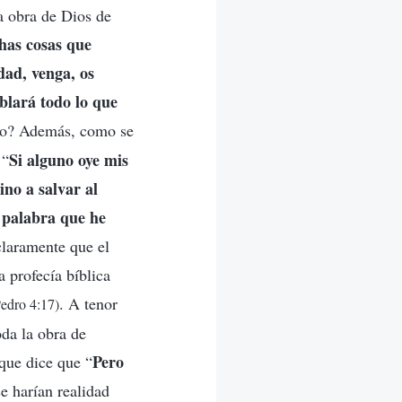
a obra de Dios de
as cosas que
dad, venga, os
blará todo lo que
to? Además, como se
Si alguno oye mis
 “
ino a salvar al
 palabra que he
claramente que el
a profecía bíblica
. A tenor
Pedro 4:17)
oda la obra de
Pero
que dice que “
 harían realidad