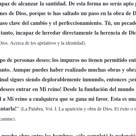
apaz de alcanzar la santidad. De esta forma no serás apto 
nes de Dios, porque te has saltado un paso en la obra de D
aso clave del cambio y el perfeccionamiento. Tú, un pecad
 tanto, incapaz de heredar directamente la herencia de Di
.
ios. Acerca de los apelativos y la identidad)
po de personas deseo; los impuros no tienen permitido entr
 santo. Aunque puedes haber realizado muchas obras y obr
final sigues siendo deplorablemente inmundo, entonces ¡se
e desees entrar en Mi reino! Desde la fundación del mundo
il a Mi reino a cualquiera que se gana mi favor. Esta es un
ntarla!
”
(La Palabra, Vol. I. La aparición y obra de Dios. El éxito o
.
 camine)
 mucha obra entre los hombres, sólo completó la redenció