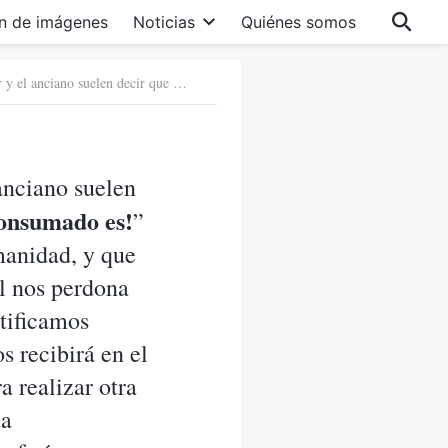
n de imágenes
Noticias
Quiénes somos
Pregunta 3: En las reuniones de la iglesia, el pastor y el anciano suelen decir que el hecho de que el Señor Jesús dijera en la cruz “¡Consumado es!” demuestra que había terminado la obra de salvación de la humanidad, y que simplemente con creer en el Señor Jesús y confesarnos ante Él nos perdona los pecados y el Señor ya no nos considera pecadores. Nos justificamos únicamente por la fe y nos salvamos por la gracia. El Señor nos recibirá en el reino de los cielos a Su regreso y es imposible que regrese para realizar otra obra de salvación de la humanidad. Me parece inaceptable esta interpretación del pastor y el anciano. No obstante, ¿a qué se refería, en definitiva, el Señor Jesús cuando dijo en la cruz “¡Consumado es!”? ¿Por qué necesita regresar Dios en los últimos días para expresar la verdad y realizar la obra de juicio y purificación del hombre?
 anciano suelen
onsumado es!
”
manidad, y que
l nos perdona
stificamos
s recibirá en el
a realizar otra
ta