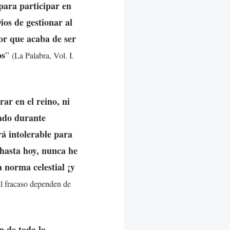
para participar en
ios de gestionar al
or que acaba de ser
os
”
(La Palabra, Vol. I.
ar en el reino, ni
ado durante
rá intolerable para
 hasta hoy, nunca he
a norma celestial ¡y
 el fracaso dependen de
n de toda la