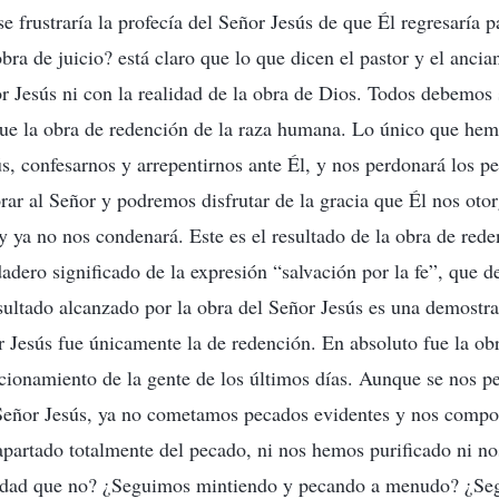
e frustraría la profecía del Señor Jesús de que Él regresaría p
obra de juicio? está claro que lo que dicen el pastor y el anc
or Jesús ni con la realidad de la obra de Dios. Todos debemos
fue la obra de redención de la raza humana. Lo único que hem
ús, confesarnos y arrepentirnos ante Él, y nos perdonará los 
rar al Señor y podremos disfrutar de la gracia que Él nos otor
ey ya no nos condenará. Este es el resultado de la obra de red
dadero significado de la expresión “salvación por la fe”, que 
sultado alcanzado por la obra del Señor Jesús es una demostr
r Jesús fue únicamente la de redención. En absoluto fue la obr
ccionamiento de la gente de los últimos días. Aunque se nos 
l Señor Jesús, ya no cometamos pecados evidentes y nos compo
partado totalmente del pecado, ni nos hemos purificado ni n
rdad que no? ¿Seguimos mintiendo y pecando a menudo? ¿Se