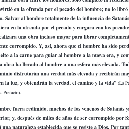
irtió en la ofrenda por el pecado del hombre; no lo libró 
o. Salvar al hombre totalmente de la influencia de Satanás
tiera en la ofrenda por el pecado y cargara con los pecado
ealizara una obra incluso mayor para librar completamen
ente corrompido. Y, así, ahora que el hombre ha sido per
elto a la carne para guiar al hombre a la nueva era, y co
sta obra ha llevado al hombre a una esfera más elevada. Tod
minio disfrutarán una verdad más elevada y recibirán may
n la luz, y obtendrán la verdad, el camino y la vida
”
(La Pa
.
. Prefacio)
ombre fuera redimido, muchos de los venenos de Satanás y
erior, y, después de miles de años de ser corrompido por 
í una naturaleza establecida que se resiste a Dios. Por tan