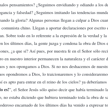
 malos pensamientos? ¿Seguimos envidiando y odiando a los 
rogancia y falsedad? ¿Seguimos imitando las tendencias munda
nando la gloria? Algunas personas llegan a culpar a Dios cuan
 comunista chino. Llegan a aportar declaraciones por escrito 
an. Sobre todo en lo referente a la expresión de la verdad y la
 los últimos días, la gente juzga y condena la obra de Dios 
ones, ¿a que sí? Así pues, por nuestra fe en el Señor sólo re
o en nuestro interior permanecen la naturaleza y el carácter d
os y nos opongamos a Dios. Si no nos deshacemos de nuestra 
nos opondremos a Dios, lo traicionaremos y lo considerarem
í es apto para entrar en el reino de los cielos? ya deberíamos 
o es!
”, el Señor Jesús sólo quiso decir que había terminado l
, no estaba diciendo que hubiera terminado toda la obra de sa
eroso encarnado de los últimos días ha venido a expresar to