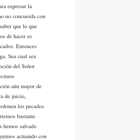
ara expresar la
iano no concuerda con
 saber que lo que
os de hacer es
pecados. Entonces
ga. Sea cual sea
ención del Señor
decimos
ación aún mayor de
a de juicio,
perdonen los pecados
rtemos bastante
os hemos salvado
guimos actuando con