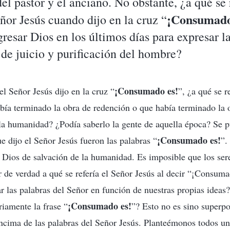
el pastor y el anciano. No obstante, ¿a qué se 
¡Consumado
eñor Jesús cuando dijo en la cruz “
gresar Dios en los últimos días para expresar l
a de juicio y purificación del hombre?
¡Consumado es!
 Señor Jesús dijo en la cruz “
”, ¿a qué se r
bía terminado la obra de redención o que había terminado la 
la humanidad? ¿Podía saberlo la gente de aquella época? Se p
¡Consumado es!
e dijo el Señor Jesús fueron las palabras “
”.
e Dios de salvación de la humanidad. Es imposible que los se
 de verdad a qué se refería el Señor Jesús al decir “¡Consuma
r las palabras del Señor en función de nuestras propias idea
¡Consumado es!
ariamente la frase “
”? Esto no es sino superpo
cima de las palabras del Señor Jesús. Planteémonos todos una