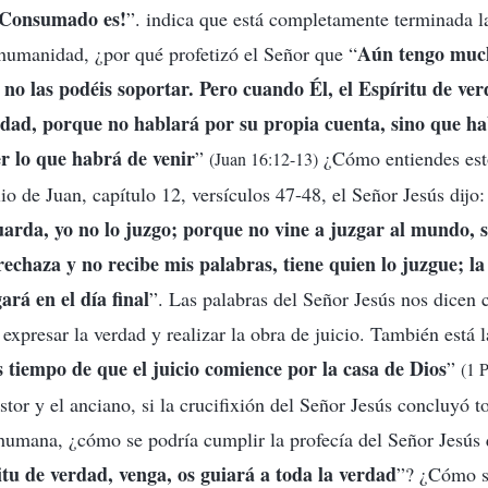
¡Consumado es!
”. indica que está completamente terminada l
Aún tengo much
 humanidad, ¿por qué profetizó el Señor que “
 no las podéis soportar. Pero cuando Él, el Espíritu de ver
rdad, porque no hablará por su propia cuenta, sino que ha
er lo que habrá de venir
”
¿Cómo entiendes es
(Juan 16:12-13)
o de Juan, capítulo 12, versículos 47-48, el Señor Jesús dijo:
uarda, yo no lo juzgo; porque no vine a juzgar al mundo, s
chaza y no recibe mis palabras, tiene quien lo juzgue; la
ará en el día final
”. Las palabras del Señor Jesús nos dicen 
expresar la verdad y realizar la obra de juicio. También está l
 tiempo de que el juicio comience por la casa de Dios
”
(1 
stor y el anciano, si la crucifixión del Señor Jesús concluyó t
 humana, ¿cómo se podría cumplir la profecía del Señor Jesús 
itu de verdad, venga, os guiará a toda la verdad
”? ¿Cómo se