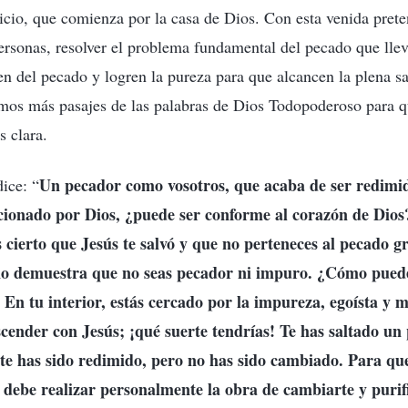
uicio, que comienza por la casa de Dios. Con esta venida prete
ersonas, resolver el problema fundamental del pecado que llev
ren del pecado y logren la pureza para que alcancen la plena s
eamos más pasajes de las palabras de Dios Todopoderoso para 
 clara.
Un pecador como vosotros, que acaba de ser redimid
ice: “
cionado por Dios, ¿puede ser conforme al corazón de Dios?
es cierto que Jesús te salvó y que no perteneces al pecado g
 no demuestra que no seas pecador ni impuro. ¿Cómo puede
En tu interior, estás cercado por la impureza, egoísta y m
cender con Jesús; ¡qué suerte tendrías! Te has saltado un 
te has sido redimido, pero no has sido cambiado. Para qu
 debe realizar personalmente la obra de cambiarte y purific