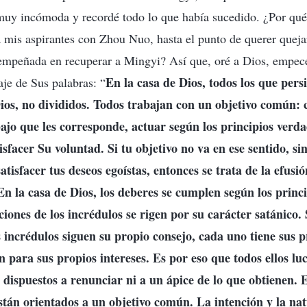
 muy incómoda y recordé todo lo que había sucedido. ¿Por qu
 mis aspirantes con Zhou Nuo, hasta el punto de querer queja
 empeñada en recuperar a Mingyi? Así que, oré a Dios, empe
En la casa de Dios, todos los que pers
aje de Sus palabras: “
ios, no divididos. Todos trabajan con un objetivo común: 
bajo que les corresponde, actuar según los principios verda
isfacer Su voluntad. Si tu objetivo no va en ese sentido, si
atisfacer tus deseos egoístas, entonces se trata de la efusi
En la casa de Dios, los deberes se cumplen según los princ
ciones de los incrédulos se rigen por su carácter satánico.
 incrédulos siguen su propio consejo, cada uno tiene sus p
en para sus propios intereses. Es por eso que todos ellos l
n dispuestos a renunciar ni a un ápice de lo que obtienen. 
stán orientados a un objetivo común. La intención y la nat