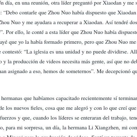
n día, en una reunión, otra líder preguntó por Xiaodan y me s
é: “Debo contarle que Zhou Nuo había dispuesto que Xiaodan 
n Zhou Nuo y me ayudara a recuperar a Xiaodan. Así tendré do
r”. Por ello, le conté a esta líder que Zhou Nuo había dispue
rayé que yo la había formado primero, pero que Zhou Nuo me 
contestó: “La iglesia es una unidad y no puede dividirse. All
jo y la producción de videos necesita más gente, así que no d
an asignado a eso, hemos de someternos”. Me decepcionó que
 hermanas que habíamos capacitado recientemente sí terminar
de los nuevos fieles, cosa que me alegró y con lo que creí que
fuerzos y que, cuando los líderes se enteraran del trabajo, te
go, para mi sorpresa, un día, la hermana Li Xiangzhen, mi c