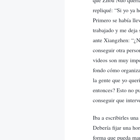
que Zhou Nuo quería 
repliqué: “Si yo ya 
Primero se había lle
trabajado y me deja 
ante Xiangzhen: “¿N
conseguir otra pers
videos son muy impor
fondo cómo organizar
la gente que yo quer
entonces? Esto no pu
conseguir que interv
Iba a escribirles una
Debería fijar una ho
forma que pueda man