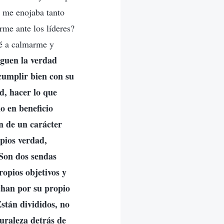
é me enojaba tanto
rme ante los líderes?
cé a calmarme y
iguen la verdad
cumplir bien con su
d, hacer lo que
no en beneficio
ón de un carácter
ipios verdad,
 Son dos sendas
ropios objetivos y
uchan por su propio
Están divididos, no
uraleza detrás de