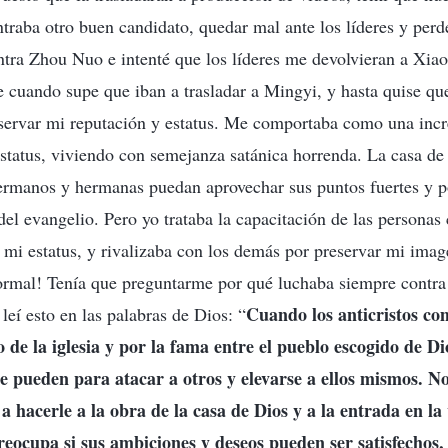
ontraba otro buen candidato, quedar mal ante los líderes y per
ontra Zhou Nuo e intenté que los líderes me devolvieran a Xi
 cuando supe que iban a trasladar a Mingyi, y hasta quise que
nservar mi reputación y estatus. Me comportaba como una incr
status, viviendo con semejanza satánica horrenda. La casa de 
ermanos y hermanas puedan aprovechar sus puntos fuertes y p
 del evangelio. Pero yo trataba la capacitación de las persona
 mi estatus, y rivalizaba con los demás por preservar mi imag
rmal! Tenía que preguntarme por qué luchaba siempre contra
Cuando los anticristos co
leí esto en las palabras de Dios: “
o de la iglesia y por la fama entre el pueblo escogido de D
e pueden para atacar a otros y elevarse a ellos mismos. N
a hacerle a la obra de la casa de Dios y a la entrada en la
preocupa si sus ambiciones y deseos pueden ser satisfechos, 