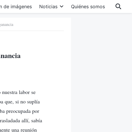
n de imágenes
Noticias
Quiénes somos
ganancia
anancia
 nuestra labor se
a que, si no suplía
taba preocupada por
asladada allí, sabía
mente una reunión