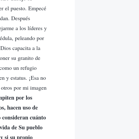
der el puesto. Empecé
aodan. Después
jarme a los líderes y
édula, peleando por
Dios capacita a la
oner su granito de
s como un refugio
en y estatus. ¡Esa no
 otros por mi imagen
mpiten por los
ios, hacen uso de
o consideran cuánto
 vida de Su pueblo
y si su propio