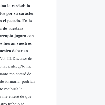
ina la verdad; lo
dos por su carácter
n el pecado. En la
da de vuestras
corrupto jugara con
os fueran vuestros
vuestro deber en
Vol. III. Discursos de
o reciente. ¿No me
uanto me enteré de
 de formarla, podrían
e recibiría la
do me enteré de que
stro trabajo se