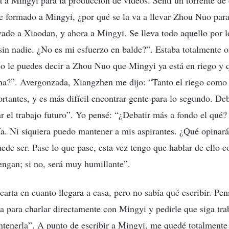
a Mingyi para la producción de videos. Sentí un torrente de 
he formado a Mingyi, ¿por qué se la va a llevar Zhou Nuo par
vado a Xiaodan, y ahora a Mingyi. Se lleva todo aquello por l
sin nadie. ¿No es mi esfuerzo en balde?”. Estaba totalmente 
o le puedes decir a Zhou Nuo que Mingyi ya está en riego y 
ona?”. Avergonzada, Xiangzhen me dijo: “Tanto el riego como
tantes, y es más difícil encontrar gente para lo segundo. D
 el trabajo futuro”. Yo pensé: “¿Debatir más a fondo el qué?
ía. Ni siquiera puedo mantener a mis aspirantes. ¿Qué opinar
ede ser. Pase lo que pase, esta vez tengo que hablar de ello co
engan; si no, será muy humillante”.
 carta en cuanto llegara a casa, pero no sabía qué escribir. Pen
ra para charlar directamente con Mingyi y pedirle que siga tra
tenerla”. A punto de escribir a Mingyi, me quedé totalmente