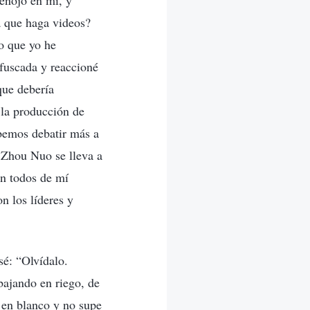
enojo en mí, y
a que haga videos?
o que yo he
ofuscada y reaccioné
que debería
 la producción de
ebemos debatir más a
 Zhou Nuo se lleva a
án todos de mí
n los líderes y
sé: “Olvídalo.
bajando en riego, de
 en blanco y no supe