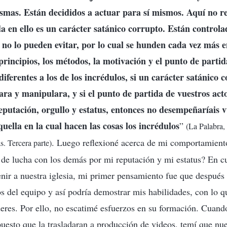
ismas. Están decididos a actuar para sí mismos. Aquí no re
a en ello es un carácter satánico corrupto. Están controla
 no lo pueden evitar, por lo cual se hunden cada vez más e
 principios, los métodos, la motivación y el punto de parti
diferentes a los de los incrédulos, si un carácter satánico 
lara y manipulara, y si el punto de partida de vuestros act
reputación, orgullo y estatus, entonces no desempeñaríais 
uella en la cual hacen las cosas los incrédulos
”
(La Palabra, 
. Luego reflexioné acerca de mi comportamient
s. Tercera parte)
 de lucha con los demás por mi reputación y mi estatus? En c
nir a nuestra iglesia, mi primer pensamiento fue que después
s del equipo y así podría demostrar mis habilidades, con lo qu
deres. Por ello, no escatimé esfuerzos en su formación. Cuan
esto que la trasladaran a producción de videos, temí que nue