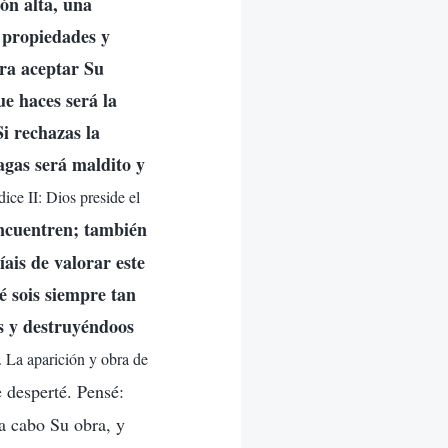
ión alta, una
 propiedades y
ara aceptar Su
ue haces será la
Si rechazas la
agas será maldito y
ice II: Dios preside el
encuentren; también
ais de valorar este
 sois siempre tan
os y destruyéndoos
. La aparición y obra de
 desperté. Pensé:
 a cabo Su obra, y