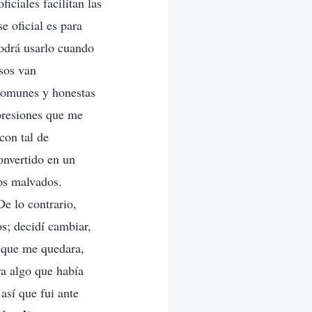
iciales facilitan las
e oficial es para
podrá usarlo cuando
osos van
 comunes y honestas
 presiones que me
con tal de
onvertido en un
os malvados.
e lo contrario,
s; decidí cambiar,
e que me quedara,
a algo que había
así que fui ante