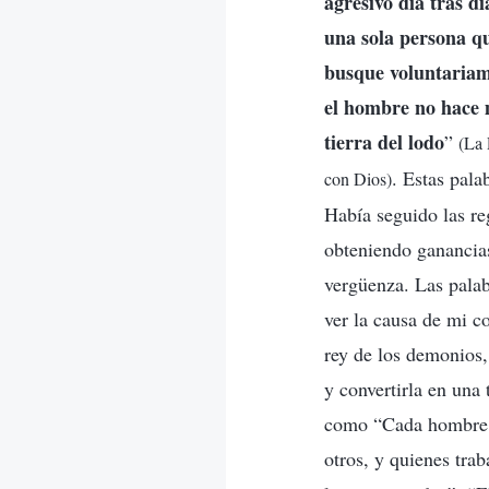
agresivo día tras d
una sola persona q
busque voluntariame
el hombre no hace m
tierra del lodo
”
(La 
. Estas pal
con Dios)
Había seguido las re
obteniendo ganancia
vergüenza. Las palab
ver la causa de mi c
rey de los demonios,
y convertirla en una 
como “Cada hombre p
otros, y quienes tra