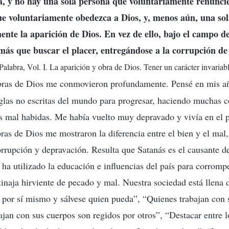
ía, y no hay una sola persona que voluntariamente renuncie
ue voluntariamente obedezca a Dios, y, menos aún, una so
nte la aparición de Dios. En vez de ello, bajo el campo d
ás que buscar el placer, entregándose a la corrupción de 
Palabra, Vol. I. La aparición y obra de Dios. Tener un carácter invariab
abras de Dios me conmovieron profundamente. Pensé en mis año
glas no escritas del mundo para progresar, haciendo muchas 
s mal habidas. Me había vuelto muy depravado y vivía en el 
ras de Dios me mostraron la diferencia entre el bien y el mal
orrupción y depravación. Resulta que Satanás es el causante de
 ha utilizado la educación e influencias del país para corromp
tinaja hirviente de pecado y mal. Nuestra sociedad está llena d
or sí mismo y sálvese quien pueda”, “Quienes trabajan con 
bajan con sus cuerpos son regidos por otros”, “Destacar entre 