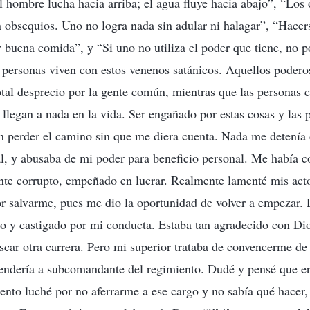
 hombre lucha hacia arriba; el agua fluye hacia abajo”, “Los of
n obsequios. Uno no logra nada sin adular ni halagar”, “Hacers
y buena comida”, y “Si uno no utiliza el poder que tiene, no 
s personas viven con estos venenos satánicos. Aquellos poder
tal desprecio por la gente común, mientras que las personas
 llegan a nada en la vida. Ser engañado por estas cosas y las
 perder el camino sin que me diera cuenta. Nada me detenía 
al, y abusaba de mi poder para beneficio personal. Me había c
e corrupto, empeñado en lucrar. Realmente lamenté mis act
 salvarme, pues me dio la oportunidad de volver a empezar. D
o y castigado por mi conducta. Estaba tan agradecido con Dio
buscar otra carrera. Pero mi superior trataba de convencerme d
endería a subcomandante del regimiento. Dudé y pensé que er
to luché por no aferrarme a ese cargo y no sabía qué hacer, 