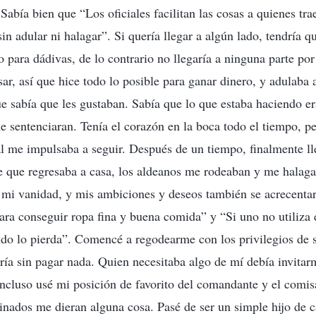
Sabía bien que “Los oficiales facilitan las cosas a quienes tr
n adular ni halagar”. Si quería llegar a algún lado, tendría q
o para dádivas, de lo contrario no llegaría a ninguna parte p
ar, así que hice todo lo posible para ganar dinero, y adulaba 
ue sabía que les gustaban. Sabía que lo que estaba haciendo er
 sentenciaran. Tenía el corazón en la boca todo el tiempo, pe
al me impulsaba a seguir. Después de un tiempo, finalmente 
e que regresaba a casa, los aldeanos me rodeaban y me halag
mi vanidad, y mis ambiciones y deseos también se acrecenta
para conseguir ropa fina y buena comida” y “Si uno no utiliza 
do lo pierda”. Comencé a regodearme con los privilegios de se
ría sin pagar nada. Quien necesitaba algo de mí debía invita
ncluso usé mi posición de favorito del comandante y el comisa
inados me dieran alguna cosa. Pasé de ser un simple hijo de 