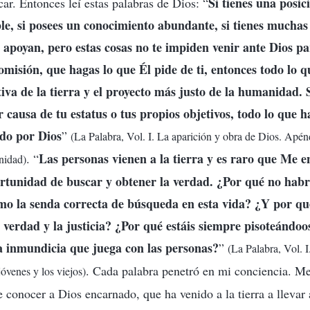
Si tienes una posic
ar. Entonces leí estas palabras de Dios: “
le, si posees un conocimiento abundante, si tienes muchas
apoyan, pero estas cosas no te impiden venir ante Dios p
misión, que hagas lo que Él pide de ti, entonces todo lo q
tiva de la tierra y el proyecto más justo de la humanidad. 
 causa de tu estatus o tus propios objetivos, todo lo que h
ado por Dios
”
(La Palabra, Vol. I. La aparición y obra de Dios. Apénd
Las personas vienen a la tierra y es raro que Me 
. “
nidad)
ortunidad de buscar y obtener la verdad. ¿Por qué no habrí
o la senda correcta de búsqueda en esta vida? ¿Y por qué
a verdad y la justicia? ¿Por qué estáis siempre pisoteándo
 la inmundicia que juega con las personas?
”
(La Palabra, Vol. I
. Cada palabra penetró en mi conciencia. Me
jóvenes y los viejos)
 conocer a Dios encarnado, que ha venido a la tierra a llevar