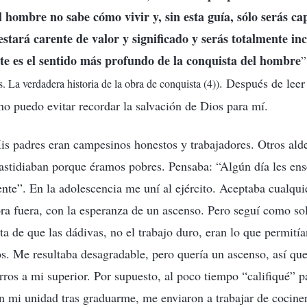
 hombre no sabe cómo vivir y, sin esta guía, sólo serás ca
 estará carente de valor y significado y serás totalmente in
te es el sentido más profundo de la conquista del hombre
. Después de leer
. La verdadera historia de la obra de conquista (4))
o puedo evitar recordar la salvación de Dios para mí.
is padres eran campesinos honestos y trabajadores. Otros ald
astidiaban porque éramos pobres. Pensaba: “Algún día les en
ente”. En la adolescencia me uní al ejército. Aceptaba cualquie
ra fuera, con la esperanza de un ascenso. Pero seguí como so
a de que las dádivas, no el trabajo duro, eran lo que permití
s. Me resultaba desagradable, pero quería un ascenso, así que
rros a mi superior. Por supuesto, al poco tiempo “califiqué” 
en mi unidad tras graduarme, me enviaron a trabajar de cocine