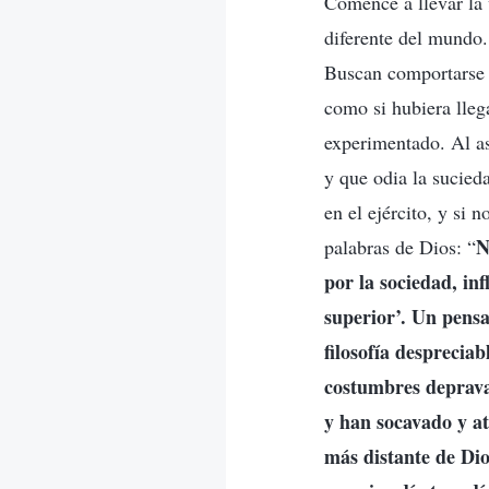
Comencé a llevar la 
diferente del mundo.
Buscan comportarse s
como si hubiera lleg
experimentado. Al asi
y que odia la sucie
en el ejército, y si 
N
palabras de Dios: “
por la sociedad, in
superior’. Un pens
filosofía despreciab
costumbres deprava
y han socavado y a
más distante de Dio