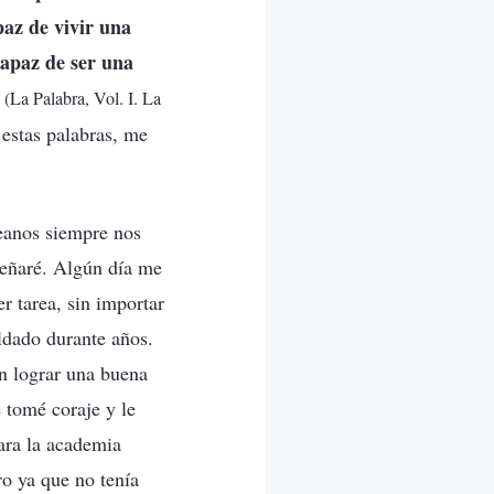
paz de vivir una
capaz de ser una
”
(La Palabra, Vol. I. La
 estas palabras, me
eanos siempre nos
señaré. Algún día me
r tarea, sin importar
ldado durante años.
an lograr una buena
 tomé coraje y le
para la academia
ro ya que no tenía