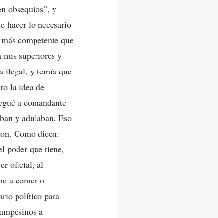
aen obsequios”, y
ue hacer lo necesario
or más competente que
a mis superiores y
a ilegal, y temía que
ro la idea de
llegué a comandante
aban y adulaban. Eso
ron. Como dicen:
el poder que tiene,
r oficial, al
rme a comer o
rio político para
campesinos a