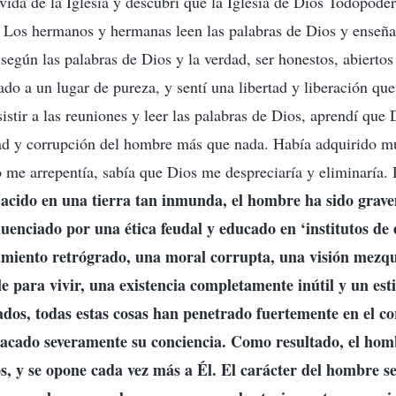
vida de la Iglesia y descubrí que la Iglesia de Dios Todopode
 Los hermanos y hermanas leen las palabras de Dios y enseña
egún las palabras de Dios y la verdad, ser honestos, abiertos
ado a un lugar de pureza, y sentí una libertad y liberación qu
stir a las reuniones y leer las palabras de Dios, aprendí que 
dad y corrupción del hombre más que nada. Había adquirido m
no me arrepentía, sabía que Dios me despreciaría y eliminaría. 
acido en una tierra tan inmunda, el hombre ha sido grav
fluenciado por una ética feudal y educado en ‘institutos de
amiento retrógrado, una moral corrupta, una visión mezqu
le para vivir, una existencia completamente inútil y un esti
dos, todas estas cosas han penetrado fuertemente en el c
tacado severamente su conciencia. Como resultado, el hom
s, y se opone cada vez más a Él. El carácter del hombre s