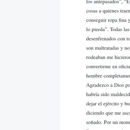
los antepasados”, “El
cosas a quienes trae
conseguir ropa fina 
lo pierda”. Todas la
desenfrenados con to
son maltratadas y no
rodeaban me hicieron
convertirme en ofici
hombre completament
Agradezco a Dios por
habría sido maldecid
dejar el ejército y 
diciendo que me asc
soñado. Por un momen