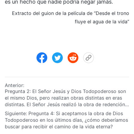
es un hecho que nadie podría negar jamás.
Extracto del guion de la película de “Desde el trono
fluye el agua de la vida”
Anterior:
Pregunta 2: El Señor Jesús y Dios Todopoderoso son
el mismo Dios, pero realizan obras distintas en eras
distintas. El Señor Jesús realizó la obra de redención y
predicó el camino del arrepentimiento. En los últimos
Siguiente:
Pregunta 4: Si aceptamos la obra de Dios
días, Dios Todopoderoso lleva a cabo la obra de juicio
Todopoderoso en los últimos días, ¿cómo deberíamos
y purificación de la humanidad y le trae a esta el
buscar para recibir el camino de la vida eterna?
camino de la vida eterna. Tengo una pregunta más: