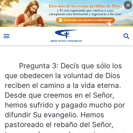
Pregunta 3: Decís que sólo los que obedecen la voluntad de Dios reciben el camino a la vida eterna. Desde que creemos en el Señor, hemos sufrido y pagado mucho por difundir Su evangelio. Hemos pastoreado el rebaño del Señor, tomamos la cruz y le seguimos, con humildad, paciencia y tolerancia… ¿Estáis diciendo que no hemos obedecido la voluntad del Señor? Sabemos que si continuamos, nos convertiremos en santos y seremos arrebatados al reino de los cielos. ¿Queréis decir que nuestra noción y práctica de la palabra de Dios son erróneas?
Pregunta 3: Decís que sólo los
que obedecen la voluntad de Dios
reciben el camino a la vida eterna.
Desde que creemos en el Señor,
hemos sufrido y pagado mucho por
difundir Su evangelio. Hemos
pastoreado el rebaño del Señor,