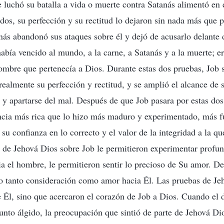
e luchó su batalla a vida o muerte contra Satanás alimentó en 
dos, su perfección y su rectitud lo dejaron sin nada más que p
nás abandonó sus ataques sobre él y dejó de acusarlo delante
abía vencido al mundo, a la carne, a Satanás y a la muerte; er
mbre que pertenecía a Dios. Durante estas dos pruebas, Job 
realmente su perfección y rectitud, y se amplió el alcance de 
 y apartarse del mal. Después de que Job pasara por estas dos
ncia más rica que lo hizo más maduro y experimentado, más f
su confianza en lo correcto y el valor de la integridad a la q
 de Jehová Dios sobre Job le permitieron experimentar profun
a el hombre, le permitieron sentir lo precioso de Su amor. 
o tanto consideración como amor hacia Él. Las pruebas de Je
e Él, sino que acercaron el corazón de Job a Dios. Cuando el 
unto álgido, la preocupación que sintió de parte de Jehová Di