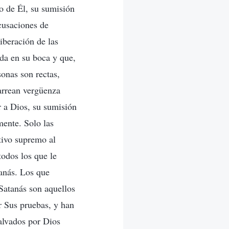
o de Él, su sumisión
acusaciones de
iberación de las
ida en su boca y que,
sonas son rectas,
arrean vergüenza
r a Dios, su sumisión
mente. Solo las
tivo supremo al
todos los que le
anás. Los que
Satanás son aquellos
r Sus pruebas, y han
alvados por Dios