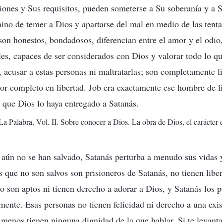
iones y Sus requisitos, pueden someterse a Su soberanía y a S
no de temer a Dios y apartarse del mal en medio de las tenta
son honestos, bondadosos, diferencian entre el amor y el odio,
ales, capaces de ser considerados con Dios y valorar todo lo qu
, acusar a estas personas ni maltratarlas; son completamente l
por completo en libertad. Job era exactamente ese hombre de li
a que Dios lo haya entregado a Satanás.
La Palabra, Vol. II. Sobre conocer a Dios. La obra de Dios, el carácter
aún no se han salvado, Satanás perturba a menudo sus vidas y
s que no son salvos son prisioneros de Satanás, no tienen liber
no son aptos ni tienen derecho a adorar a Dios, y Satanás los 
mente. Esas personas no tienen felicidad ni derecho a una exi
menos tienen ninguna dignidad de la que hablar. Si te levanta