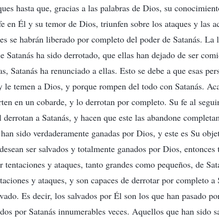
ques hasta que, gracias a las palabras de Dios, su conocimient
fe en Él y su temor de Dios, triunfen sobre los ataques y las 
es se habrán liberado por completo del poder de Satanás. La l
ue Satanás ha sido derrotado, que ellas han dejado de ser com
as, Satanás ha renunciado a ellas. Esto se debe a que esas per
 y le temen a Dios, y porque rompen del todo con Satanás. Ac
erten en un cobarde, y lo derrotan por completo. Su fe al segui
l derrotan a Satanás, y hacen que este las abandone completa
han sido verdaderamente ganadas por Dios, y este es Su obje
 desean ser salvados y totalmente ganados por Dios, entonces 
r tentaciones y ataques, tanto grandes como pequeños, de Sat
taciones y ataques, y son capaces de derrotar por completo a 
lvado. Es decir, los salvados por Él son los que han pasado po
ados por Satanás innumerables veces. Aquellos que han sido s