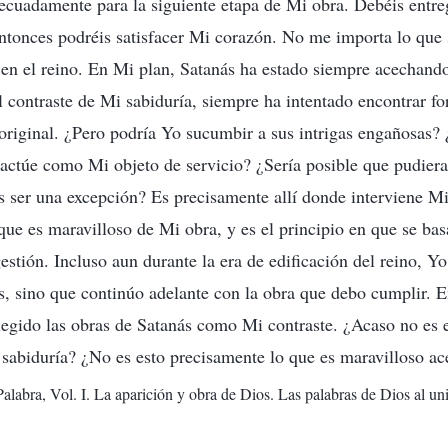
ecuadamente para la siguiente etapa de Mi obra. Debéis entre
ntonces podréis satisfacer Mi corazón. No me importa lo que
es en el reino. En Mi plan, Satanás ha estado siempre acechand
 contraste de Mi sabiduría, siempre ha intentado encontrar f
original. ¿Pero podría Yo sucumbir a sus intrigas engañosas? 
o actúe como Mi objeto de servicio? ¿Sería posible que pudieran
 ser una excepción? Es precisamente allí donde interviene Mi
que es maravilloso de Mi obra, y es el principio en que se ba
stión. Incluso aun durante la era de edificación del reino, Yo 
, sino que continúo adelante con la obra que debo cumplir. En
elegido las obras de Satanás como Mi contraste. ¿Acaso no es 
sabiduría? ¿No es esto precisamente lo que es maravilloso a
alabra, Vol. I. La aparición y obra de Dios. Las palabras de Dios al un