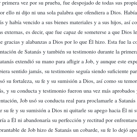
primera vez por su prueba, fue despojado de todas sus propi
or ello ni dijo ni una sola palabra que ofendiera a Dios. Había
ás y había vencido a sus bienes materiales y a sus hijos, así 
as externas, es decir, que fue capaz de someterse a que Dios l
le gracias y alabanzas a Dios por lo que Él hizo. Esta fue la 
entación de Satanás y también su testimonio durante la prime
atanás extendió su mano para afligir a Job, y aunque este exp
iera sentido jamás, su testimonio seguía siendo suficiente pa
só su fortaleza, su fe y su sumisión a Dios, así como su temor
ás, y su conducta y testimonio fueron una vez más aprobados 
entación, Job usó su conducta real para proclamarle a Satanás 
ar su fe y su sumisión a Dios ni quitarle su apego hacia Él ni
ría a Él ni abandonaría su perfección y rectitud por enfrentars
rantable de Job hizo de Satanás un cobarde, su fe lo dejó apo