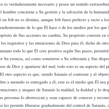
e es verdaderamente necesario y posee un sentido extraordina
el hombre concierne a Su gestión y la salvación de la humani
 en Job no es distinta, aunque Job fuera perfecto y recto a lo
pendientemente de lo que Él hace o de los medios por los que l
ropósito de Sus acciones no cambia. Su propósito consiste en i
los requisitos y las intenciones de Dios para él; dicho de otr
 humano todo lo que Él cree positivo según Sus pasos, permit
r Su esencia, así como someterse a Su soberanía y Sus dispos
mor de Dios y apartarse del mal; todo esto es un aspecto del 
El otro aspecto es que, siendo Satanás el contraste y el objeto
bre a menudo es entregado a él; este es el medio que Él usa pa
tentaciones y ataques de Satanás la maldad, la fealdad y lo des
as personas lo aborrezcan y sean capaces de conocer y recono
so les permite liberarse gradualmente del control de Satanás, 