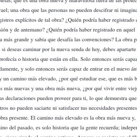
ofetas; que es una obra nueva y maravillosa fuera de las profe
rael; una obra que las personas no pueden descifrar ni imagi
gistros explícitos de tal obra? ¿Quién podría haber registrado
sión y de antemano? ¿Quién podría haber registrado en aquel 
 más grande y sabia que desafía las convenciones? La obra p
o, si deseas caminar por la nueva senda de hoy, debes apartarte
 profecía o historia que están en ella. Solo entonces serás cap
amente, y solo entonces serás capaz de entrar en el nuevo ám
y un camino más elevado, ¿por qué estudiar ese, que es más b
s más nuevas y una obra más nueva, ¿por qué vivir entre viejo
as declaraciones pueden proveer para ti, lo que demuestra que
stros no pueden saciarte ni satisfacer tus necesidades presente
 obra presente. El camino más elevado es la obra más nueva y,
mino del pasado, es solo historia que la gente recuerda; indep