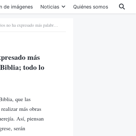
n de imágenes
Noticias
Quiénes somos
11. La noción del mundo religioso de que: “Dios no ha expresado más palabras ni ha hecho más obras que lo que se recoge en la Biblia; todo lo que se sale de la Biblia es herejía”
expresado más
Biblia; todo lo
iblia, que las
 realizar más obras
herejía. Así, piensan
grese, serán