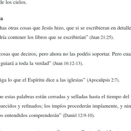
de los cielos.
ia
s otras cosas que Jesús hizo, que si se escribieran en detall
a contener los libros que se escribirían”
.
(Juan 21:25)
sas que deciros, pero ahora no las podéis soportar. Pero cuan
 guiará a toda la verdad”
.
(Juan 16:12-13)
iga lo que el Espíritu dice a las iglesias”
.
(Apocalipsis 2:7)
e estas palabras están cerradas y selladas hasta el tiempo del
uecidos y refinados; los impíos procederán impíamente, y ni
los entendidos comprenderán”
.
(Daniel 12:9-10)