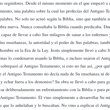
Sus seguidores. Desde el mismo momento en el que empezó a o
miento, una palabra sobre la cual las profecías del Antiguo T
palabra. No solo no actuó según la Biblia, sino que también 
obra nueva. Nunca consultaba la Biblia cuando predicaba. Dur
 capaz de llevar a cabo Sus milagros de sanar a los enfermos y
us enseñanzas, la autoridad y el poder de Sus palabras, tamb
hombre en la Era de la Ley. Jesús simplemente llevó a cabo 
nas lo condenaron usando la Biblia, e incluso usaron el Ant
 sobrepasó al Antiguo Testamento; si esto no fue así, ¿por qué
e el Antiguo Testamento no decía nada de Su enseñanza ni de
 y echar fuera a los demonios? Su obra se llevó a cabo para g
ar deliberadamente un enfrentamiento con la Biblia o para pr
Antiguo Testamento. Él vino simplemente a desarrollar Su mini
s que lo anhelaban y lo buscaban. No vino a explicar el Anti