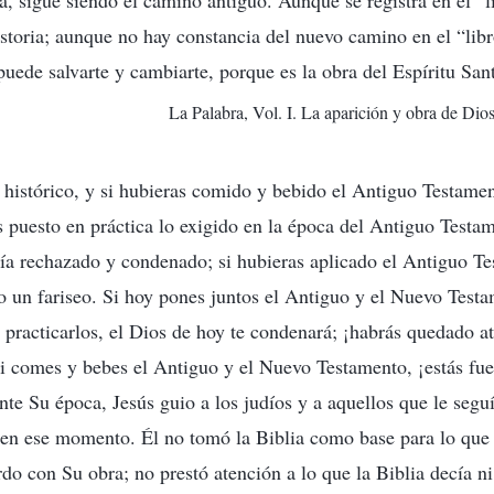
a, sigue siendo el camino antiguo. Aunque se registra en el “l
storia; aunque no hay constancia del nuevo camino en el “libr
puede salvarte y cambiarte, porque es la obra del Espíritu San
La Palabra, Vol. I. La aparición y obra de Dios.
o histórico, y si hubieras comido y bebido el Antiguo Testamen
as puesto en práctica lo exigido en la época del Antiguo Testam
ría rechazado y condenado; si hubieras aplicado el Antiguo Te
do un fariseo. Si hoy pones juntos el Antiguo y el Nuevo Test
 practicarlos, el Dios de hoy te condenará; ¡habrás quedado at
Si comes y bebes el Antiguo y el Nuevo Testamento, ¡estás fuer
nte Su época, Jesús guio a los judíos y a aquellos que le segu
 en ese momento. Él no tomó la Biblia como base para lo que 
do con Su obra; no prestó atención a lo que la Biblia decía ni