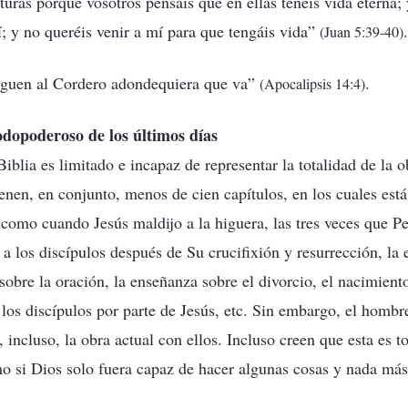
uras porque vosotros pensáis que en ellas tenéis vida eterna; 
; y no queréis venir a mí para que tengáis vida”
.
(Juan 5:39-40)
siguen al Cordero adondequiera que va”
.
(Apocalipsis 14:4)
odopoderoso de los últimos días
iblia es limitado e incapaz de representar la totalidad de la 
enen, en conjunto, menos de cien capítulos, en los cuales est
 como cuando Jesús maldijo a la higuera, las tres veces que P
 a los discípulos después de Su crucifixión y resurrección, la
sobre la oración, la enseñanza sobre el divorcio, el nacimient
e los discípulos por parte de Jesús, etc. Sin embargo, el homb
incluso, la obra actual con ellos. Incluso creen que esta es t
o si Dios solo fuera capaz de hacer algunas cosas y nada más