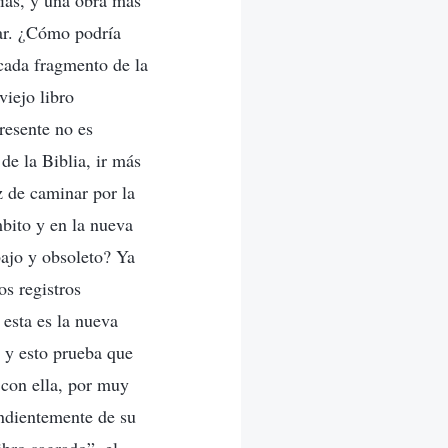
cías, y una obra más
nar. ¿Cómo podría
 cada fragmento de la
viejo libro
resente no es
 de la Biblia, ir más
az de caminar por la
bito y en la nueva
ajo y obsoleto? Ya
s registros
 esta es la nueva
s y esto prueba que
 con ella, por muy
endientemente de su