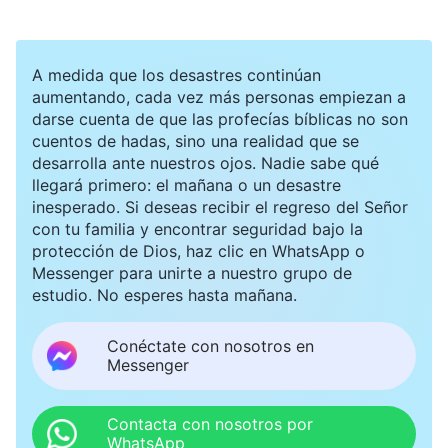
de hermanos y hermanas con códigos de área
de otras provincias mientras revisaban mi
A medida que los desastres continúan
teléfono, el oficial dijo: “Solo por esto te podrían
aumentando, cada vez más personas empiezan a
darse cuenta de que las profecías bíblicas no son
dar entre ocho y diez años en la cárcel”. Pensé
cuentos de hadas, sino una realidad que se
para mis adentros: “No estoy haciendo nada
desarrolla ante nuestros ojos. Nadie sabe qué
llegará primero: el mañana o un desastre
malo por creer Dios y no he infringido ninguna
inesperado. Si deseas recibir el regreso del Señor
ley. ¿Qué ley dictamina que puedan
con tu familia y encontrar seguridad bajo la
protección de Dios, haz clic en WhatsApp o
sentenciarme a ocho o diez años? No importa la
Messenger para unirte a nuestro grupo de
sentencia que me impongan, nunca traicionaré a
estudio. No esperes hasta mañana.
mis hermanos y hermanas”. Al ver que no iba a
Conéctate con nosotros en
decirles nada, los oficiales me llevaron al centro
Messenger
de detención.
Contacta con nosotros por
Tras llegar al centro de detención, los oficiales
WhatsApp