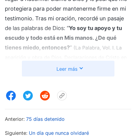
protegiera para poder mantenerme firme en mi
testimonio. Tras mi oración, recordé un pasaje
de las palabras de Dios: “
Yo soy tu apoyo y tu
escudo y todo está en Mis manos. ¿De qué
tienes miedo, entonces?
”
(La Palabra, Vol. I. La
aparición y obra de Dios. Declaraciones de Cristo en
. En efecto, no importaba lo
el principio, Capítulo 9)
Leer más
violentos que fueran los policías, todos estaban
en las manos de Dios. Dios era mi escudo, así
que no tenía nada que temer. Mientras confiara
sinceramente en Dios, no había ningún calvario
que no pudiera superar. Las palabras de Dios me
Anterior:
75 días detenido
dieron fe y fuerza, y el dolor se volvió menos
Siguiente:
Un día que nunca olvidaré
intenso. Tras encontrar los números de teléfono