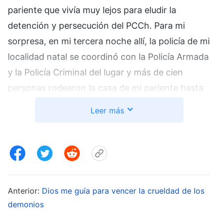
pariente que vivía muy lejos para eludir la
detención y persecución del PCCh. Para mi
sorpresa, en mi tercera noche allí, la policía de mi
localidad natal se coordinó con la Policía Armada
y la Policía Criminal del lugar y más de cien
personas rodearon la casa de mi pariente hasta
hacerla infranqueable. La policía irrumpió luego
Leer más
dentro. Aproximadamente una docena de
agentes me apuntó con sus pistolas en la
cabeza, y uno me gritó: “¡Un solo movimiento y
estás muerto!”. Se afanaron por darse prisa en
esposarme retorciéndome el brazo derecho
Anterior:
Dios me guía para vencer la crueldad de los
hacia la espalda, por encima del hombro, y
demonios
tirándome del brazo izquierdo por detrás. Como