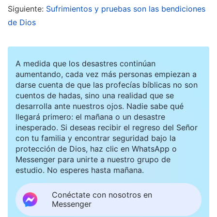
Siguiente:
Sufrimientos y pruebas son las bendiciones
no podían esposarme, apoyaron un pie en mi
de Dios
espalda para arrastrar el brazo hacia arriba y
entonces me esposaron las muñecas por la
fuerza. El dolor era insoportable. Me quitaron
A medida que los desastres continúan
650 yuanes que llevaba, me preguntaron dónde
aumentando, cada vez más personas empiezan a
darse cuenta de que las profecías bíblicas no son
estaba el dinero de la iglesia y me dijeron que lo
cuentos de hadas, sino una realidad que se
entregara todo, lo cual me enfureció. ¿Qué clase
desarrolla ante nuestros ojos. Nadie sabe qué
llegará primero: el mañana o un desastre
de “policía del pueblo” era esa? Yo asistía a
inesperado. Si deseas recibir el regreso del Señor
reuniones, leía las palabras de Dios y cumplía con
con tu familia y encontrar seguridad bajo la
protección de Dios, haz clic en WhatsApp o
el deber de mi fe, pero ellos habían reunido
Messenger para unirte a nuestro grupo de
semejante fuerza, habían llegado hasta allí solo
estudio. No esperes hasta mañana.
para detenerme y ahora querían saquear y
Conéctate con nosotros en
malversar el dinero de la iglesia. ¡Era el colmo!
Messenger
Viendo que no hablaba, se me acercó un agente