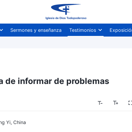
Sermones y enseñanza
Testimonios
Exposició
ra de informar de problemas
ng Yi, China