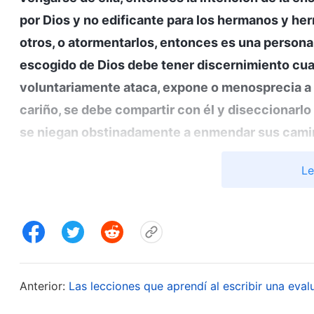
por Dios y no edificante para los hermanos y her
otros, o atormentarlos, entonces es una persona
escogido de Dios debe tener discernimiento cua
voluntariamente ataca, expone o menosprecia a
cariño, se debe compartir con él y diseccionarlo 
se niegan obstinadamente a enmendar sus camin
diferente. Cuando se trata de personas malvad
Le
arbitrariamente a los demás, deben ser expuest
discernirlas, y entonces, deberían ser restringida
que tales personas perturban la vida de iglesia y
a las personas y traigan el caos a esta. […] El 
en la vida de iglesia, sino que también da lugar a
Anterior:
Las lecciones que aprendí al escribir una eval
obra de la iglesia en su conjunto y en la difusión 
deben advertir a este tipo de personas, y tambié