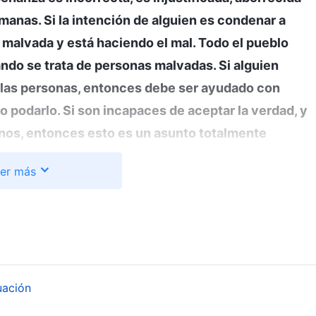
manas. Si la intención de alguien es condenar a
 malvada y está haciendo el mal. Todo el pueblo
ndo se trata de personas malvadas. Si alguien
 las personas, entonces debe ser ayudado con
o podarlo. Si son incapaces de aceptar la verdad, y
os, entonces esto es un asunto totalmente
as que a menudo condenan, etiquetan y atormentan
er más
as plenamente, para que todos puedan aprender a
s o expulsadas de la iglesia. Esto es esencial, ya
 la obra de la iglesia, y es probable que desorienten
comportamiento de estas personas no solo repercute
 conflictos en ella. Incluso puede repercutir en la
uación
del evangelio. Por lo tanto, los líderes y obreros
n necesitan restringirlas y gestionarlas
”
(La Palabra,