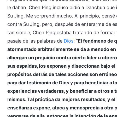
le daban. Chen Ping incluso pidió a Danchun qu
Su Jing. Me sorprendí mucho. Al principio, pensé 
contra Su Jing, pero, después de enterarme de e
tan simple; Chen Ping estaba tratando de formar c
pasaje de las palabras de
Dios
: “
El fenómeno de q
atormentado arbitrariamente se da a menudo en t
albergan un prejuicio contra cierto líder u obrer
sus espaldas, los exponen y diseccionan bajo el 
propósitos detrás de tales acciones son erróneo
para dar testimonio de Dios y para beneficiar a 
experiencias verdaderas, y beneficiar a otros a 
mismos. Tal práctica da mejores resultados, y el 
enseñanza expone, ataca y menosprecia a otra p
vengarse de ella, entonces la intención de la ens