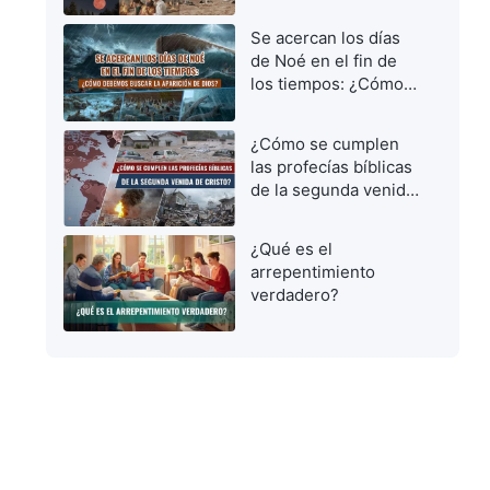
vírgenes prudentes
para dar la bienvenida
Se acercan los días
al Señor
de Noé en el fin de
los tiempos: ¿Cómo
debemos buscar la
aparición de Dios?
¿Cómo se cumplen
las profecías bíblicas
de la segunda venida
de Cristo?
¿Qué es el
arrepentimiento
verdadero?