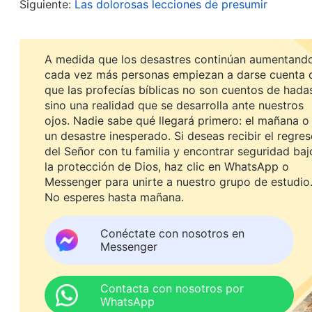
Siguiente:
Las dolorosas lecciones de presumir
Vol. V. Las responsabilidades de los líderes y obreros. 
palabras de Dios son muy claras. Juzgar y condena
A medida que los desastres continúan aumentando
Esto perturba el trabajo de la iglesia, y se debe l
cada vez más personas empiezan a darse cuenta 
sobre los acontecimientos recientes, me pregunté
que las profecías bíblicas no son cuentos de hada
sino una realidad que se desarrolla ante nuestros
hacer trabajo real. Entonces, ¿por qué Chen Ping
ojos. Nadie sabe qué llegará primero: el mañana o
Chen Ping ve que Su Jing está haciendo algo inapr
un desastre inesperado. Si deseas recibir el regre
del Señor con tu familia y encontrar seguridad baj
líderes superiores, pero ¿por qué me dice estas c
la protección de Dios, haz clic en WhatsApp o
arraigadas de años atrás contra Su Jing? ¿No es 
Messenger para unirte a nuestro grupo de estudio
No esperes hasta mañana.
Jing? Además, no solo la está juzgando frente a m
líder y a la diaconisa del evangelio de otra iglesi
Conéctate con nosotros en
que está a cargo del trabajo de depuración. Indu
Messenger
para proteger el trabajo de la iglesia ni para ayud
incitar al caos con el objetivo de conseguir que la
Contacta con nosotros por
WhatsApp
Jing hasta derribarla”. Estos pensamientos me p