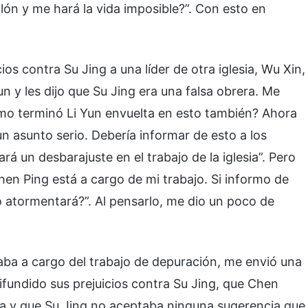
lón y me hará la vida imposible?”. Con esto en
os contra Su Jing a una líder de otra iglesia, Wu Xin,
un y les dijo que Su Jing era una falsa obrera. Me
mo terminó Li Yun envuelta en esto también? Ahora
n asunto serio. Debería informar de esto a los
ará un desbarajuste en el trabajo de la iglesia”. Pero
n Ping está a cargo de mi trabajo. Si informo de
o atormentará?”. Al pensarlo, me dio un poco de
ba a cargo del trabajo de depuración, me envió una
ifundido sus prejuicios contra Su Jing, que Chen
la y que Su Jing no aceptaba ninguna sugerencia que