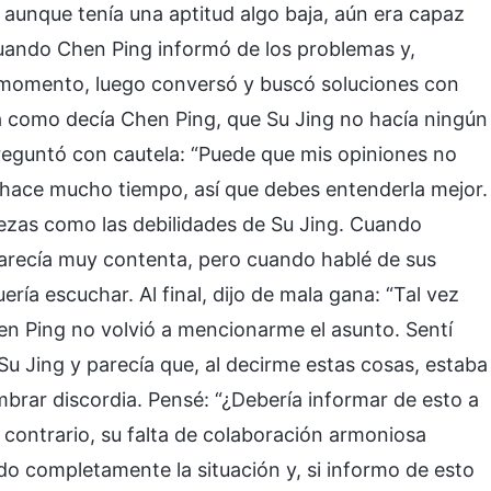
aunque tenía una aptitud algo baja, aún era capaz
cuando Chen Ping informó de los problemas y,
 momento, luego conversó y buscó soluciones con
a como decía Chen Ping, que Su Jing no hacía ningún
reguntó con cautela: “Puede que mis opiniones no
 hace mucho tiempo, así que debes entenderla mejor.
lezas como las debilidades de Su Jing. Cuando
parecía muy contenta, pero cuando hablé de sus
ría escuchar. Al final, dijo de mala gana: “Tal vez
hen Ping no volvió a mencionarme el asunto. Sentí
u Jing y parecía que, al decirme estas cosas, estaba
brar discordia. Pensé: “¿Debería informar de esto a
o contrario, su falta de colaboración armoniosa
ndo completamente la situación y, si informo de esto