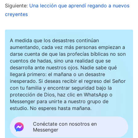
si conserva la fe!”. Estaba enojadísimo. Nuestra
Siguiente:
Una lección que aprendí regando a nuevos
creyentes
fe es la senda correcta, pero el Partido
Comunista nos detiene y persigue, y nuestros
familiares y vecinos se burlan y nos humillan. Fue
A medida que los desastres continúan
muy doloroso. Recordé unas palabras de Dios:
aumentando, cada vez más personas empiezan a
darse cuenta de que las profecías bíblicas no son
“
Tal vez todos recordáis estas palabras: ‘Pues
cuentos de hadas, sino una realidad que se
esta aflicción leve y pasajera nos produce un
desarrolla ante nuestros ojos. Nadie sabe qué
eterno peso de gloria que sobrepasa toda
llegará primero: el mañana o un desastre
inesperado. Si deseas recibir el regreso del Señor
comparación’. Todos habéis oído estas palabras
con tu familia y encontrar seguridad bajo la
antes, sin embargo, ninguno de vosotros
protección de Dios, haz clic en WhatsApp o
Messenger para unirte a nuestro grupo de
comprendió su verdadero significado. Hoy, sois
estudio. No esperes hasta mañana.
profundamente conscientes de su verdadero
sentido. Dios cumplirá estas palabras durante
Conéctate con nosotros en
Messenger
los últimos días y se cumplirán en aquellos que