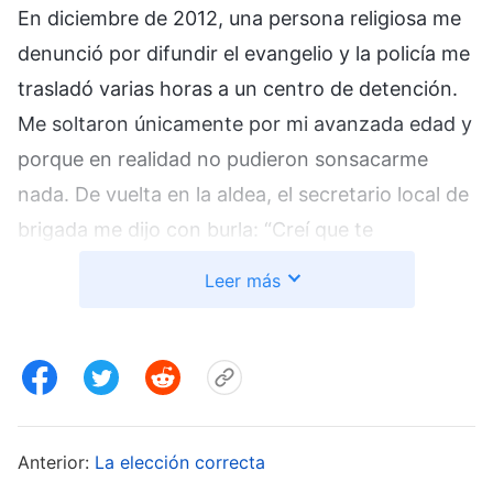
En diciembre de 2012, una persona religiosa me
denunció por difundir el evangelio y la policía me
trasladó varias horas a un centro de detención.
Me soltaron únicamente por mi avanzada edad y
porque en realidad no pudieron sonsacarme
nada. De vuelta en la aldea, el secretario local de
brigada me dijo con burla: “Creí que te
condenarían a 3 o 4 años. ¡Vaya si saliste rápido!
Leer más
¿Qué haces siguiendo a Dios Todopoderoso a tu
edad?”. Los de la aldea me ignoraban cuando me
veían, y después se reían y me juzgaban a mis
espaldas. Mi primo se burló abiertamente de mí:
“¡Se ha vuelto loco con la fe! Si el partido le quita
Anterior:
La elección correcta
las tierras y no tiene cosechas para comer, ¡a ver