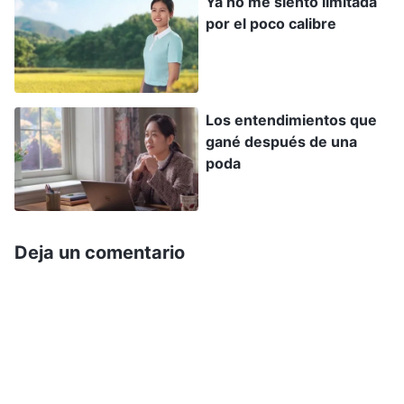
Ya no me siento limitada
sufrimiento tiene sentido y valor. Me alivió
por el poco calibre
comprender esto y no me sentía tan limitado.
A finales de aquel mes, mi hijo y su esposa
Los entendimientos que
volvieron a casa por Año Nuevo. En cuanto
gané después de una
regresó nuestra nuera, perdió los estribos con mi
poda
esposa y conmigo: “Les dijimos que no creyeran
en Dios, pero no hacen caso. ¡Se empeñan en
hacerlo! Si van a hacerlo, no nos arrastren a ello.
Deja un comentario
Si renuncian a su fe, pueden seguir viviendo aquí;
pero si se empeñan en ello, tienen que mudarse.
Rompemos del todo y nadie se interpondrá en el
camino de nadie”. Mientras lo decía, abofeteó a
mi esposa con rabia. Enseguida me metí de por