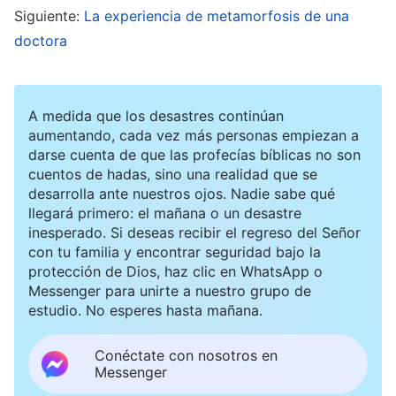
Siguiente:
La experiencia de metamorfosis de una
compañeros de clase sobre nada más que
doctora
nuestros estudios. Debido a que había pasado
tanto tiempo sin dormir, para el final de la
primera mitad del semestre comencé a
A medida que los desastres continúan
aumentando, cada vez más personas empiezan a
experimentar insomnio y también desarrollé
darse cuenta de que las profecías bíblicas no son
tinnitus, alucinaciones auditivas y una variedad
cuentos de hadas, sino una realidad que se
de otros síntomas. Me vi obligada a suspender
desarrolla ante nuestros ojos. Nadie sabe qué
llegará primero: el mañana o un desastre
mi educación y me internaron en un hospital
inesperado. Si deseas recibir el regreso del Señor
para recibir tratamiento. Sin embargo, siempre
con tu familia y encontrar seguridad bajo la
protección de Dios, haz clic en WhatsApp o
ambiciosa, no estaba dispuesta a renunciar al
Messenger para unirte a nuestro grupo de
examen de ingreso, así que tan pronto como mi
estudio. No esperes hasta mañana.
condición se había estabilizado un poco,
Conéctate con nosotros en
inmediatamente regresé a la escuela y me
Messenger
sumergí de nuevo en el estresante mundo de los