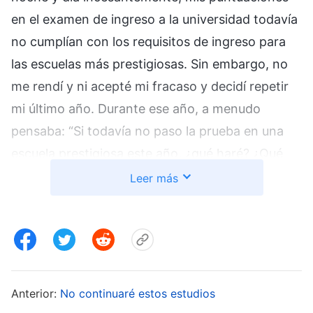
en el examen de ingreso a la universidad todavía
no cumplían con los requisitos de ingreso para
las escuelas más prestigiosas. Sin embargo, no
me rendí y ni acepté mi fracaso y decidí repetir
mi último año. Durante ese año, a menudo
pensaba: “Si todavía no paso la prueba en una
escuela prestigiosa este año, ¿qué haré? ¿Qué
pensarán los demás de mí? ¿Seguiré teniendo
Leer más
alguna perspectiva para el futuro?” Bajo esta
inmensa presión, estaba acabada como un reloj
en verano, trabajando incesantemente a través
de todas las horas del día. Sólo dormía una o dos
horas por noche e incluso estudiaba durante las
Anterior:
No continuaré estos estudios
comidas. Ni siquiera hablaba con mis